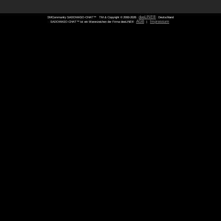
SMCommunity SADOMASO-CHAT™
TM & Copyright © 2000-
SADOMASO-CHAT™ ist ein Warenzeichen der Firma deeLINE