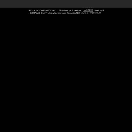
SMCommunity SADOMASO-CHAT™
TM & Copyright © 2000-
SADOMASO-CHAT™ ist ein Warenzeichen der Firma deeLINE