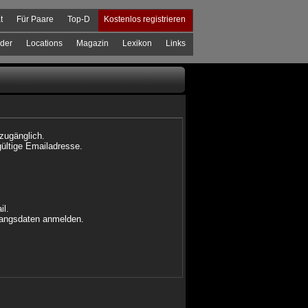
t
Für Paare
Top-D
Kostenlos registrieren
der
Locations
Magazin
Lexikon
Links
 zugänglich.
gültige Emailadresse.
il.
ugangsdaten anmelden.