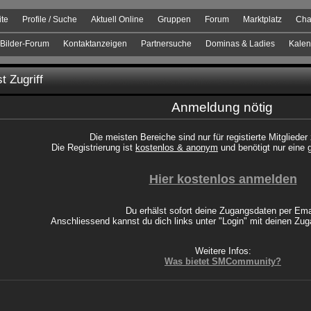
ite
Profile / Suche
Aktuell Online
Gruppen
Forum
Marktplatz
Cha
Bilder-Forum
Kontaktanzeigen
Partnersuche
Dominas & Ladies
Kalen
t Zugriff
Anmeldung nötig
Die meisten Bereiche sind nur für registierte Mitglieder
Die Registrierung ist
kostenlos & anonym
und benötigt nur eine 
Hier kostenlos anmelden
Du erhälst sofort deine Zugangsdaten per Ema
Anschliessend kannst du dich links unter "Login" mit deinen Z
Weitere Infos:
Was bietet SMCommunity?