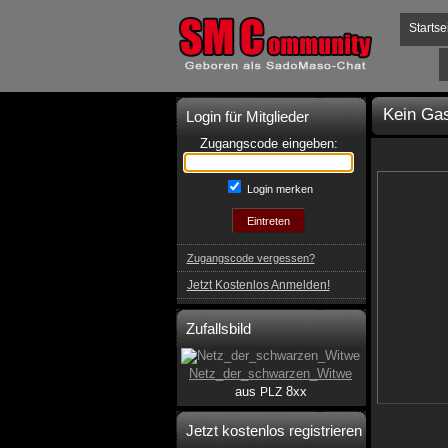
Startse
Kein Gas
Login für Mitglieder
Zugangscode eingeben:
Login merken
Zugangscode vergessen?
Jetzt Kostenlos Anmelden!
Zufallsbild
Netz_der_schwarzen_Witwe
aus
8xx
PLZ
Jetzt kostenlos registrieren