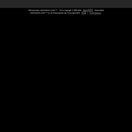
SMCommunity SADOMASO-CHAT™
TM & Copyright © 2000-
SADOMASO-CHAT™ ist ein Warenzeichen der Firma deeLINE