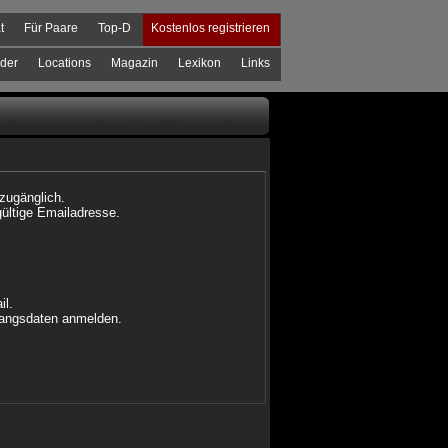
t
Für Paare
Top-D
Kostenlos registrieren
der
Locations
Magazin
Lexikon
Links
 zugänglich.
gültige Emailadresse.
il.
ugangsdaten anmelden.