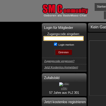
Startse
Kein Gas
Login für Mitglieder
Zugangscode eingeben:
Login merken
Zugangscode vergessen?
Jetzt Kostenlos Anmelden!
Zufallsbild
viliki
57 Jahre aus
301
PLZ
Jetzt kostenlos registrieren