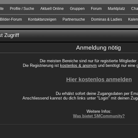
ite
Profile / Suche
Aktuell Online
Gruppen
Forum
Marktplatz
Cha
Bilder-Forum
Kontaktanzeigen
Partnersuche
Dominas & Ladies
Kalen
t Zugriff
Anmeldung nötig
Die meisten Bereiche sind nur für registierte Mitglieder
Die Registrierung ist
kostenlos & anonym
und benötigt nur eine 
Hier kostenlos anmelden
Du erhälst sofort deine Zugangsdaten per Ema
Anschliessend kannst du dich links unter "Login" mit deinen Z
Weitere Infos:
Was bietet SMCommunity?