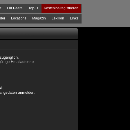
t
Für Paare
Top-D
Kostenlos registrieren
der
Locations
Magazin
Lexikon
Links
 zugänglich.
gültige Emailadresse.
il.
ugangsdaten anmelden.