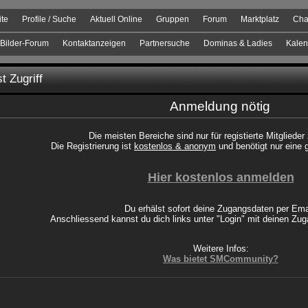
ite
Profile / Suche
Aktuell Online
Gruppen
Forum
Marktplatz
Cha
Bilder-Forum
Kontaktanzeigen
Partnersuche
Dominas & Ladies
Kalen
t Zugriff
Anmeldung nötig
Die meisten Bereiche sind nur für registierte Mitglieder
Die Registrierung ist
kostenlos & anonym
und benötigt nur eine 
Hier kostenlos anmelden
Du erhälst sofort deine Zugangsdaten per Ema
Anschliessend kannst du dich links unter "Login" mit deinen Z
Weitere Infos:
Was bietet SMCommunity?