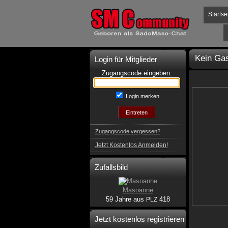
Startse
Kein Gas
Login für Mitglieder
Zugangscode eingeben:
Login merken
Zugangscode vergessen?
Jetzt Kostenlos Anmelden!
Zufallsbild
Masoanne
59 Jahre aus
418
PLZ
Jetzt kostenlos registrieren