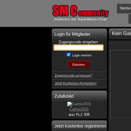
Startse
Kein Gas
Login für Mitglieder
Zugangscode eingeben:
Login merken
Zugangscode vergessen?
Jetzt Kostenlos Anmelden!
Zufallsbild
Carlos2015
aus
306
PLZ
Jetzt kostenlos registrieren