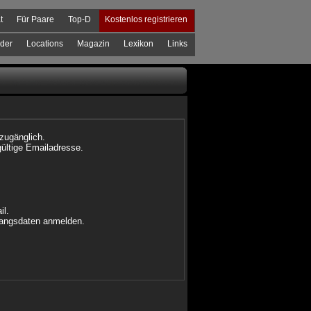
t
Für Paare
Top-D
Kostenlos registrieren
der
Locations
Magazin
Lexikon
Links
 zugänglich.
gültige Emailadresse.
il.
ugangsdaten anmelden.