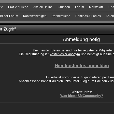
ite
Profile / Suche
Aktuell Online
Gruppen
Forum
Marktplatz
Cha
Bilder-Forum
Kontaktanzeigen
Partnersuche
Dominas & Ladies
Kalen
t Zugriff
Anmeldung nötig
Die meisten Bereiche sind nur für registierte Mitglieder
Die Registrierung ist
kostenlos & anonym
und benötigt nur eine 
Hier kostenlos anmelden
Du erhälst sofort deine Zugangsdaten per Ema
Anschliessend kannst du dich links unter "Login" mit deinen Z
Weitere Infos:
Was bietet SMCommunity?