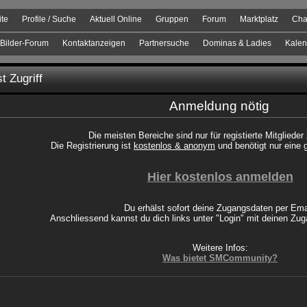
ite
Profile / Suche
Aktuell Online
Gruppen
Forum
Marktplatz
Cha
Bilder-Forum
Kontaktanzeigen
Partnersuche
Dominas & Ladies
Kalen
t Zugriff
Anmeldung nötig
Die meisten Bereiche sind nur für registierte Mitglieder
Die Registrierung ist
kostenlos & anonym
und benötigt nur eine 
Hier kostenlos anmelden
Du erhälst sofort deine Zugangsdaten per Ema
Anschliessend kannst du dich links unter "Login" mit deinen Z
Weitere Infos:
Was bietet SMCommunity?