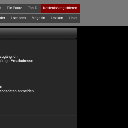
t
Für Paare
Top-D
Kostenlos registrieren
der
Locations
Magazin
Lexikon
Links
 zugänglich.
gültige Emailadresse.
il.
ugangsdaten anmelden.