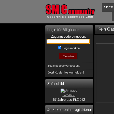
Startse
Kein Gas
Login für Mitglieder
Zugangscode eingeben:
Login merken
Zugangscode vergessen?
Jetzt Kostenlos Anmelden!
Zufallsbild
Sylvia55
57 Jahre aus
082
PLZ
Jetzt kostenlos registrieren