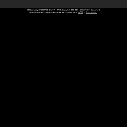
SMCommunity SADOMASO-CHAT™
TM & Copyright © 2000-
SADOMASO-CHAT™ ist ein Warenzeichen der Firma deeLINE