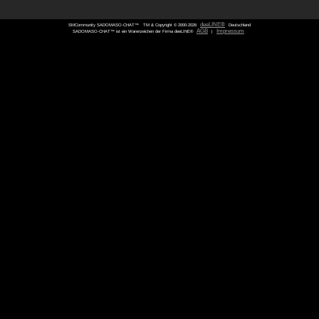
SMCommunity SADOMASO-CHAT™
TM & Copyright © 2000-
SADOMASO-CHAT™ ist ein Warenzeichen der Firma deeLINE