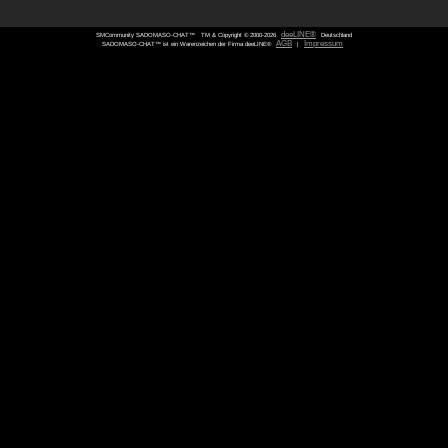
SMCommunity SADOMASO-CHAT™
TM & Copyright © 2000-
SADOMASO-CHAT™ ist ein Warenzeichen der Firma deeLINE