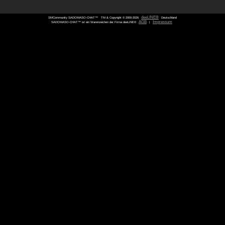
SMCommunity SADOMASO-CHAT™
TM & Copyright © 2000-
SADOMASO-CHAT™ ist ein Warenzeichen der Firma deeLINE