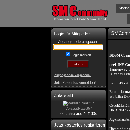
Startse
SMComm
Login für Mitglieder
Zugangscode eingeben:
Login merken
BDSM Com
deeLINE G
Tannenweg 
D-35759 Dri
Zugangscode vergessen?
Jetzt Kostenlos Anmelden!
Fax: +49 - (
Email:
konta
Zufallsbild
Wir bitten Beh
Geschäftsfüh
VersautPaar357
HRB 7047 / A
60 Jahre aus
30x
PLZ
Jugenschutzbea
Jetzt kostenlos registrieren
Hier sind un