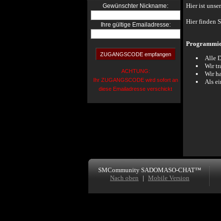
:
Hier ist unse
Gewünschter Nickname
Hier finden 
Ihre gültige Emailadresse:
Programmiert
Alle D
Wir t
ACHTUNG:
Wir h
Ihr ZUGANGSCODE wird sofort an
Als ei
diese Emailadresse verschickt
SMCommunity SADOMASO-CHAT™
Nach oben
|
Mobile Version