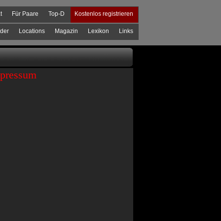
t
Für Paare
Top-D
Kostenlos registrieren
der
Locations
Magazin
Lexikon
Links
pressum