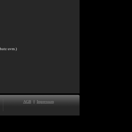
chutz uvm.)
AGB
|
Impressum