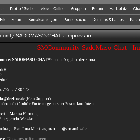
ite
Profile / Suche
Aktuell Online
Gruppen
Forum
Marktplatz
Cha
Bilder-Forum
Kontaktanzeigen
Partnersuche
Dominas & Ladies
Kalen
unity SADOMASO-CHAT - Impressum
SMCommunity SadoMaso-Chat - Im
munity SADOMASO-CHAT™
ist ein Angebot der Firma:
mbH
12
edorf
0)2775 - 57 80 143
kt@deeline.de
(Kein Support)
örden und öffentliche Einrichtungen uns per Post zu kontaktieren.
rerin: Marina Hornung
mtsgericht Wetzlar
Frau Iona Martinas, martinas@armandiz.de
uftragte:
sere
Nutzungsbedingungen