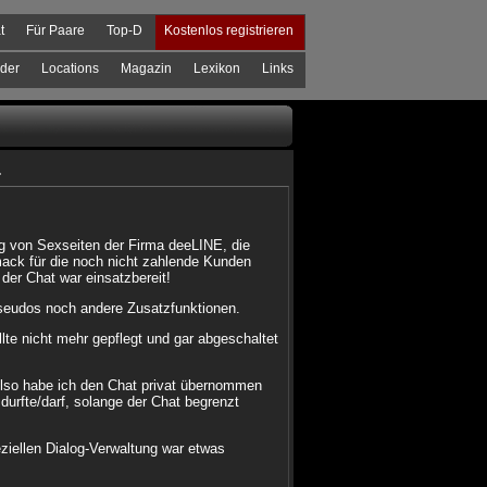
t
Für Paare
Top-D
Kostenlos registrieren
der
Locations
Magazin
Lexikon
Links
.
g von Sexseiten der Firma deeLINE, die
mack für die noch nicht zahlende Kunden
er Chat war einsatzbereit!
Pseudos noch andere Zusatzfunktionen.
lte nicht mehr gepflegt und gar abgeschaltet
Also habe ich den Chat privat übernommen
 durfte/darf, solange der Chat begrenzt
ziellen Dialog-Verwaltung war etwas