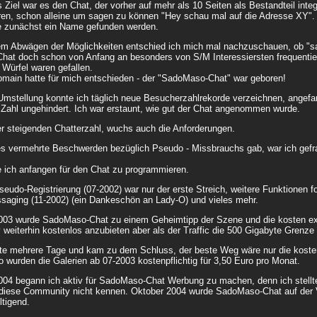
 Ziel war es den Chat, der vorher auf mehr als 10 Seiten als Bestandteil integ
ieren, schon alleine um sagen zu können "Hey schau mal auf die Adresse XY".
 zunächst ein Name gefunden werden.
m Abwägen der Möglichkeiten entschied ich mich mal nachzuschauen, ob "sa
Chat doch schon von Anfang an besonders von S/M Interessiersten frequentier
 Würfel waren gefallen.
Domain hatte für mich entschieden - der "SadoMaso-Chat" war geboren!
Umstellung konnte ich täglich neue Besucherzahlrekorde verzeichnen, angefan
 Zahl ungehindert. Ich war erstaunt, wie gut der Chat angenommen wurde.
er steigenden Chatterzahl, wuchs auch die Anforderungen.
 vermehrte Beschwerden bezüglich Pseudo - Missbrauchs gab, war ich gefra
 ich anfangen für den Chat zu programmieren.
eudo-Registrierung (07-2002) war nur der erste Streich, weitere Funktionen f
ssaging (11-2002) (ein Dankeschön an Lady-O) und vieles mehr.
003 wurde SadoMaso-Chat zu einem Geheimtipp der Szene und die kosten expl
eiterhin kostenlos anzubieten aber als der Traffic die 500 Gigabyte Grenze 
gte mehrere Tage und kam zu dem Schluss, der beste Weg wäre nur die koste
 wurden die Galerien ab 07-2003 kostenpflichtig für 3,50 Euro pro Monat.
004 begann ich aktiv für SadoMaso-Chat Werbung zu machen, denn ich stellt
diese Community nicht kennen. Oktober 2004 wurde SadoMaso-Chat auf der 
tigend.