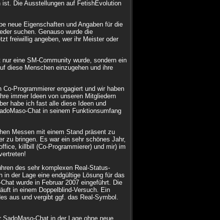
st. Die Ausstellungen auf FetishEvolution
e neue Eigenschaften und Angaben für die
tglieder suchen. Genauso wurde die
t freiwillig angeben, wer ihr Meister oder
t nur eine SM-Community wurde, sondern ein
uf diese Menschen einzugehen und ihre
n Co-Programmierer engagiert und wir haben
ahre immer Ideen von unseren Mitgliedern
er habe ich fast alle diese Ideen und
 SadoMaso-Chat in seinem Funktionsumfang
schen Messen mit einem Stand präsent zu
r zu bringen. Es war ein sehr schönes Jahr,
ce, killbill (Co-Programmierer) und mir) im
ertreten!
führen des sehr komplexen Real-Status-
 in der Lage eine endgültige Lösung für das
hat wurde in Februar 2007 eingeführt. Die
läuft in einem Doppelblind-Versuch. Ein
s aus und vergibt ggf. das Real-Symbol.
ar SadoMaso-Chat in der Lage ohne neue