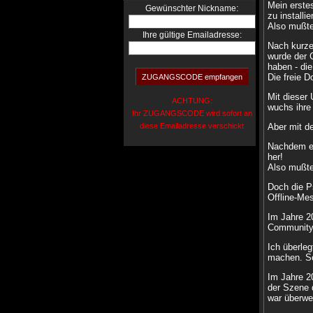
Mein erstes
:
Gewünschter Nickname
zu install
Also mußte
Ihre gültige Emailadresse:
Nach kurze
wurde der 
haben - die
Die freie 
Mit dieser 
ACHTUNG:
wuchs ihre
Ihr ZUGANGSCODE wird sofort an
diese Emailadresse verschickt
Aber mit d
Nachdem es
her!
Also mußte
Doch die Ps
Offline-Me
Im Jahre 2
Community w
Ich überle
machen. So
Im Jahre 2
der Szene 
war überwel