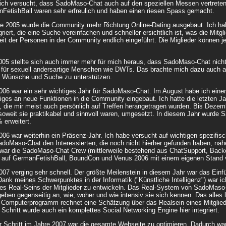
ich versucht, dass SadoMaso-Chat auch auf den speziellen Messen vertreten i
FetishBall waren sehr erfreulich und haben einen riesen Spass gemacht.
 2005 wurde die Community mehr Richtung Online-Dating ausgebaut. Ich hab
egriert, die eine Suche vereinfachen und schneller ersichtlich ist, was die Mi
it der Personen in der Community endlich eingeführt. Die Miglieder können jetz
005 stellte sich auch immer mehr für mich heraus, dass SadoMaso-Chat nich
für sexuell andersartige Menschen wie DWTs. Das brachte mich dazu auch a
 Wünsche und Suche zu unterstützen.
006 war ein sehr wichtiges Jahr für SadoMaso-Chat. Im August habe ich eine
iges an neue Funktionen in die Community eingebaut. Ich hatte die letzten J
 die mir meist auch persönlich auf Treffen herangetragen wurden. Bis Dezemb
oweit sie praktikabel und sinnvoll waren, umgesetzt. In diesem Jahr wurde
 erweitert.
006 war weiterhin ein Präsenz-Jahr. Ich habe versucht auf wichtigen spezifi
adoMaso-Chat den Interessierten, die noch nicht hierher gefunden haben, nähe
war die SadoMaso-Chat Crew (mittlerweile bestehend aus ChatSupport, Backoffi
 auf GermanFetishBall, BoundCon und Venus 2006 mit einem eigenen Stand v
007 verging sehr schnell. Der größte Meilenstein in diesem Jahr war das Ein
nk meines Schwerpunktes in der Informatik ("Künstliche Intelligenz") war ich
es Real-Seins der Mitglieder zu entwickeln. Das Real-System von SadoMaso-C
geben gegenseitig an, wie, woher und wie intensiv sie sich kennen. Das alles 
Computerprogramm rechnet eine Schätzung über das Realsein eines Mitgliede
Schritt wurde auch ein komplettes Social Networking Engine hier integriert.
er Schritt im Jahre 2007 war die gesamte Webseite zu optimieren. Dadurch w