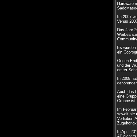
Hardware n
SadoMaso-C
Im 2007 wa
Venus 2007
Das Jahr 2
Werbeanzeig
Community
Es wurden 
ein Coprog
Gegen Ende
und der Wu
erster Schr
In 2009 hab
gehörenden
Auch das Da
eine Grupp
Gruppe ist
Im Februar
soweit sie
Vorlieben-
Zugehörigke
In April 20
AT nicht z