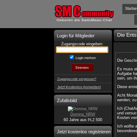
Startse
Die Ent
Login für Mitglieder
Zugangscode eingeben:
Login merken
Die Gesch
Es muss ei
Aufgabe ha
sein, um i
Zugangscode vergessen?
Diese erst
Jetzt Kostenlos Anmelden!
Acht Monate
werden; zu
Zufallsbild
Ich (ChatA
und versuch
Domina_NRW
Kosten ver
60 Jahre aus
500
PLZ
Ich wollte 
besonderes
Jetzt kostenlos registrieren