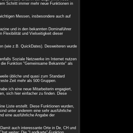
em Schritt immer mehr neue Funktionen in
wichtigen Messen, insbesondere auch auf
azine und in den bekannten Dominaführer
lexibilität und Vielseitigkeit dieser
en (wie z.B. QuickDates). Desweiteren wurde
nfalls Soziale Netzwerke im Internet nutzen
e die Funktion "Gemeinsame Bekannte" als
rweile übliche und quasi zum Standard
zeste Zeit mehr als 500 Gruppen.
be ich eine neue Mitarbeiterin engagiert,
, sich hier einfacher zu finden. Diese
e Liste erstellt. Diese Funktionen wurden,
ind unter anderem eine sehr ausführliche
d eine ausführliche Angabe der
t. Damit auch interessante Orte in De, CH und
hat weiter: Die "Landkarte"-Funktion.