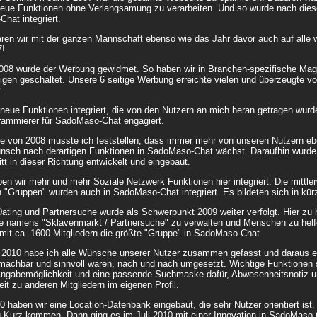
eue Funktionen ohne Verlangsamung zu verarbeiten. Und so wurde nach dies
hat integriert.
ren wir mit der ganzen Mannschaft ebenso wie das Jahr davor auch auf alle 
!
008 wurde der Werbung gewidmet. So haben wir in Branchen-spezifische Mag
en geschaltet. Unsere 6 seitige Werbung erreichte vielen und überzeugte von F
.
neue Funktionen integriert, die von den Nutzern an mich heran getragen wurd
rammierer für SadoMaso-Chat engagiert.
 von 2008 musste ich feststellen, dass immer mehr von unseren Nutzern ebe
nsch nach derartigen Funktionen in SadoMaso-Chat wächst. Daraufhin wurd
itt in dieser Richtung entwickelt und eingebaut.
en wir mehr und mehr Soziale Netzwerk Funktionen hier integriert. Die mittle
 "Gruppen" wurden auch in SadoMaso-Chat integriert. Es bildeten sich in kür
ting und Partnersuche wurde als Schwerpunkt 2009 weiter verfolgt. Hier zu ha
e namens "Sklavenmarkt / Partnersuche" zu verwalten und Menschen zu helfen
 mit ca. 1600 Mitgliedern die größte "Gruppe" in SadoMaso-Chat.
 2010 habe ich alle Wünsche unserer Nutzer zusammen gefasst und daraus ein
 machbar und sinnvoll waren, nach und nach umgesetzt. Wichtige Funktionen s
Angabemöglichkeit und eine passende Suchmaske dafür, Abwesenheitsnotiz un
it zu anderen Mitgliedern im eigenen Profil.
10 haben wir eine Location-Datenbank eingebaut, die sehr Nutzer orientiert is
u Kurz kommen. Dann ging es im Juli 2010 mit einer Innovation in SadoMaso-C