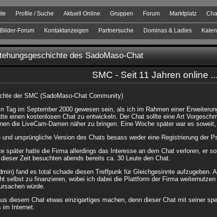
ite
Profile / Suche
Aktuell Online
Gruppen
Forum
Marktplatz
Cha
Bilder-Forum
Kontaktanzeigen
Partnersuche
Dominas & Ladies
Kalen
stehungsgeschichte des SadoMaso-Chat
SMC - Seit 11 Jahren online ..
ichte der SMC (SadoMaso-Chat Community)
n Tag im September 2000 gewesen sein, als ich im Rahmen einer Erweiterun
tte einen kostenlosen Chat zu entwickeln. Der Chat sollte eine Art Vorgesch
hnen die LiveCam-Damen näher zu bringen. Eine Woche später war es soweit, d
e und ursprüngliche Version des Chats besass weder eine Registrierung der 
 später hatte die Firma allerdings das Interesse an dem Chat verloren, er sol
 dieser Zeit besuchten abends bereits ca. 30 Leute den Chat.
dmin) fand es total schade diesen Treffpunk für Gleichgesinnte aufzugeben. 
t selbst zu finanzieren, wobei ich dabei die Plattform der Firma weiternutzen
ursachen würde.
aus diesem Chat etwas einzigartiges machen, denn dieser Chat mit seiner spe
 im Internet.