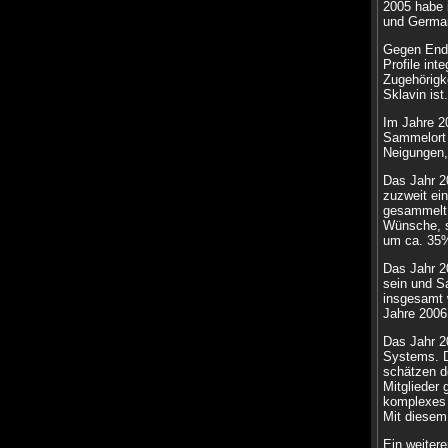
2005 habe 
und German
Gegen Ende
Profile int
Zugehörigke
Sklavin ist.
Im Jahre 2
Sammelort 
Neigungen,
Das Jahr 2
zuzweit ein
gesammelt,
Wünsche, s
um ca. 35%
Das Jahr 2
sein und S
insgesamt 
Jahre 2006
Das Jahr 2
Systems. Da
schätzen d
Mitglieder 
komplexes 
Mit diesem 
Ein weiter