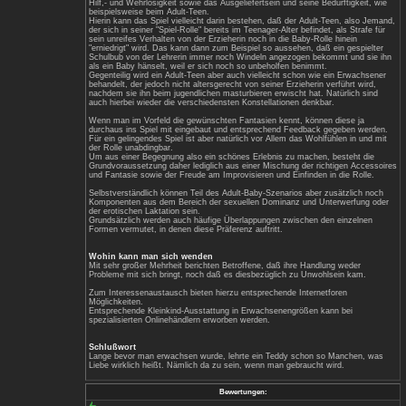
"Geschwisterchen" oder die "Tante" sowie
erfolgen.
Beim Rollenspiel der liebevollen "Mutti" 
der Fürsorge und dem Wohlfühlen. Der "Sä
und genießt die Aufmerksamkeit und herzl
Hierzu wird das Adult-Baby dann beispie
Badewanne gesteckt oder mit einem Was
Danach gibt es frische Pampers auf den 
fürs leibliche Wohl einen selbst angerü
gibt es noch Milch aus der Flasche und z
auch gern mal an der "mütterlichen" Brus
Bei der liebevollen "Mutti" darf sich das
fürsorgliches "Zu-Bett-Bringen", liebevo
Schlafliedchen einfach entspannen und s
Im Gegenzug dazu, kann das Rollenspiel 
diese zum Beispiel ein aufmüpfiges Adul
einen Klaps mit dem Kochlöffel auf den 
auch mal eine Ohrfeige abbekommen oder
Windel lange tragen.
In der Regel wird hierbei aber auch dara
Spielzeuge eingesetzt werden, da diese 
nicht hineinpassen.
Normalerweise werden hierzu auch vor S
festgelegt, wie viel oder wenig BDSM in 
einbezogen wird.