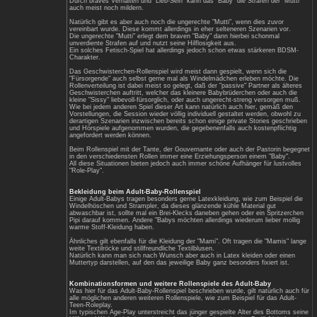
Jungs entdecken die entsprechende Nei
sexuelle Erregung im Zusammenhang mit 
bereits schon im Alter von elf Jahren. 
dann zu ersten Ausübungen.
Frauen als Adult-Baby's
Im Unterschied zu Männern ist bei betro
die Lustbefriedigung wichtig, sondern vi
Beziehungserlebnis zu ihrem Partner.
Aus diesem Grund wollen Frauen auch vie
die Fetischhandlung mit einbeziehen. In
sein und der Partner soll zum Beispiel d
übernehmen, der das Gefühl des gehors
vermitteln soll.
Bei Mädchen stellt sich ein entsprechend
durchschnittlichen Alter von zwölf Jahre
dann auch bei ihnen die ersten Ausübun
Adult-Baby-Erziehung
Bei der Adult-Baby-Erziehung gibt es ver
Zum Einen gibt es da die liebevollle wie
"Mutti". Zum Anderen kann die Erziehung