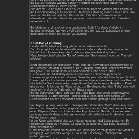
Kinderwägen. Erfahrungsgemäß läßt sich 
wenn man ein bisschen Fantasie besitzt
Rollenspiel schließlich auch an. Mit etw
zum Baby-Bettchen, und ein Sling zur B
Sollte die Auslebung aber dennoch nicht 
Betroffenen ihre Utensilien, die sie zu i
selbst in einem Koffer mit. Meist befinde
Gummihöschen und Häubchen sowie Fläs
Beim Adult-Baby-Rollenspiel kann auch
sein.
Zum Beispiel verkleiden sich die Betroffe
einem Zimmer. Die gewünschte Nanny wir
in die Windeln gemacht hat, damit man 
gefüllte Fläschchen gereicht bekommt,
Champagner enthalten kann. Wenn einem
wird, fühlt man sich gleich wie im siebt
Männer als Adult-Babys
Bei betroffenen Adult-Baby-Männern steht
Stimulation und die unmittelbare Lustbef
Aber auch das Spielen mit Puppen gehör
sich beispielsweise von einem Mädchen 
Schlaf wiegen zu lassen. Kinderbettzeug
Männern ebenfalls einen starken Eindruc
hervorrufen.