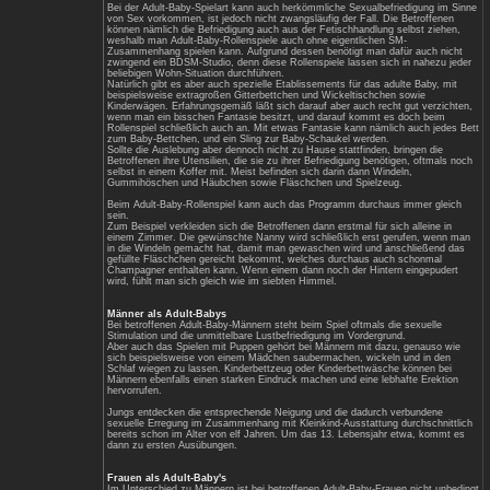
und durch "DL" abgekürzt, oder nehmen 
Rolle eines Säuglings oder Kleinkindes 
Abkürzung "AB" bezeichnet.
Beschreibung und Fetischhandlungen
Die ersten Rollenspiele dieser Vorliebe s
welche außerdem zu den beliebtesten Rol
Denjenigen, die die Erwachsenen-Rolle ü
man beispielsweise als fürsorgliche oder 
Zur Auslebung der Adult-Baby-Praktik gehö
von Windeln ohne medizinische Notwendi
für die entsprechenden Ausscheidungen
Kleinkind-Verhalten hinzukommen, wie be
Babyfläschchen sowie das Krabbeln und
durch "Mami" oder "Papi".
Bei der Adult-Baby-Spielart kann auch h
von Sex vorkommen, ist jedoch nicht zwa
können nämlich die Befriedigung auch au
weshalb man Adult-Baby-Rollenspiele au
Zusammenhang spielen kann. Aufgrund d
zwingend ein BDSM-Studio, denn diese Ro
beliebigen Wohn-Situation durchführen.
Natürlich gibt es aber auch spezielle Eta
beispielsweise extragroßen Gitterbettch