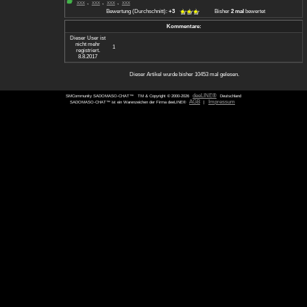
Durch braves Verhalten und "Lieb-Sein" k
auch meist noch mildern.
Natürlich gibt es aber auch noch die ung
vereinbart wurde. Diese kommt allerdings
Die ungerechte "Mutti" erlegt dem brave
unverdiente Strafen auf und nutzt seine H
Ein solches Fetisch-Spiel hat allerding
Charakter.
Das Geschwisterchen-Rollenspiel wird me
"Fürsorgende" auch selbst gerne mal al
Rollenverteilung ist dabei meist so gelegt
Geschwisterchen auftritt, welcher das k
kleine "Sissy" liebevoll-fürsorglich, ode
Wie bei jedem anderen Spiel dieser Art 
Vorstellungen, die Session wieder völlig 
derartigen Szenarien inzwischen bereits 
und Hörspiele aufgenommen wurden, die 
angefordert werden können.
Beim Rollenspiel mit der Tante, der Gou
in den verschiedensten Rollen immer ei
All diese Situationen bieten jedoch auch
"Role-Play".