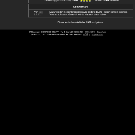
informiert.
Notwendigkeit eines Sklavenvertrags
Wie man erkennt, ist ein Sklavenvertrag 
hilfreich zur Förderung anderer Bereiche
Consensual SSC, womit man das Grundp
Außerdem entsteht durch ein gemeinsame
eventuell der Festlegung von Grenzen 
Fixierung eines Safewords und auch dem
Festigung des Vertrauens und des Gefüh
Bei der Erstellung des Vertrags wird man
reden. Somit kommen also Wünsche sow
zu kurz. In diesem Fall sollte man aller
benutzen, da dieser nützliche Effekt ans
Desweiteren können auf diese Weise die 
klar festgehalten werden. Also, keine so
Angelegenheit.
Fazit
Sklavenverträge können also aus versc
haben allerdings keinen rechtlichen Besta
gerichtlich eingefordert werden.
Daher ist es auch nicht möglich, eine W