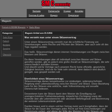
Startseite
Partnersuche
Gru
Dominas & Ladies
Magazin
Magazin
Fetisch & BDSM Magazin
>
Sado-Maso
Kategorien
Magazin Artikel vom 21.3.2016
Sado-Maso
Was versteht man unter einem Sklave
Fetisch
Unter einem Sklavenvertrag versteht man 
Vereinbarungen, worin Rechte und Pflich
Bondage
Tops reguliert werden.
Sonstige
Das heißt, Sklavenverträge dienen inte
Meistern und Sklaven.
Übersicht
Da diese Vereinbarungen aber oft individ
getroffen werden, gibt es jedoch eine gr
unterschiedlich ausfallen können.
Und obwohl solche Verträge nach unserem