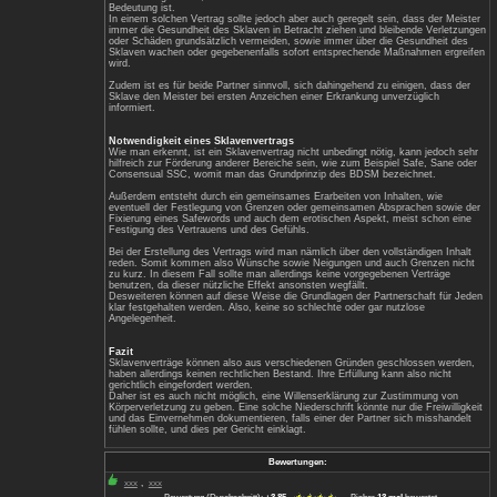
Gültigkeit besitzen, sind sie für Viele se
geregelt, was gespielt werden soll.
Dienlichkeit eines Sklavenvertrags
Sklavenverträge dienen beispielsweise zu
Regelung einer Lebensbeziehung zwisch
kann für den Sklaven eine wirkliche, rea
Dienerschaft bedeuten.
Desweiteren kann der Sklave damit dem M
uneingeschränkten Freiheitsberaubung, k
Kontrolle über alle Lebensbereiche oder
der weiteren Lebensumstände geben.
Darüber hinaus wird in einem solchen Ve
Sklave für die Dauer des Vertrages jede
Bestimmung verliert, und alleine der Wil
Bedeutung ist.
In einem solchen Vertrag sollte jedoch a
immer die Gesundheit des Sklaven in Bet
oder Schäden grundsätzlich vermeiden, 
Sklaven wachen oder gegebenenfalls so
wird.
Zudem ist es für beide Partner sinnvoll,
Sklave den Meister bei ersten Anzeichen