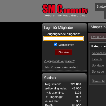
Startse
Magazin
Login für Mitglieder
Zugangscode eingeben:
Fetisch &
Login merken
Kategorie
Sado-Mas
Fetisch
Zugangscode vergessen?
Bondage
Jetzt Kostenlos Anmelden!
Sonstige
Statistik
Übersicht
Registrierte:
220.000
aktive
Mitglieder:
42.000
-> Jetzt online:
1125
-> Eingeloggt:
907
-> Im Chat:
336
Profile:
84.000