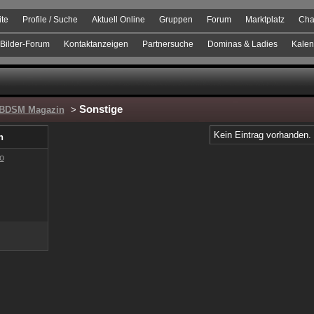
ite
Profile / Suche
Aktuell Online
Gruppen
Forum
Marktplatz
Cha
Bilder-Forum
Kontaktanzeigen
Partnersuche
Dominas & Ladies
Kalen
Sonstige
 BDSM Magazin
>
Kein Eintrag vorhanden.
n
o