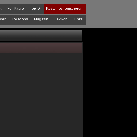
t
Für Paare
Top-D
Kostenlos registrieren
der
Locations
Magazin
Lexikon
Links