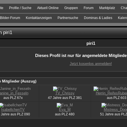
ite
Profile / Suche
Aktuell Online
Gruppen
Forum
Marktplatz
Cha
Bilder-Forum
Kontaktanzeigen
Partnersuche
Dominas & Ladies
Kalen
n piri1
piri1
Dieses Profil ist nur für angemeldete Mitgliede
Jetzt kosenlos anmelden!
 Mitglieder (Auszug)
anine_in_Fesseln
TV_Chrissy
Herrin_ReifesRube
aus
PLZ
67x
47 Jahre aus
PLZ
381
aus
PLZ
603
IsabellchenTV
Eva_M
Mistress_Do
 Jahre aus
PLZ
090
aus
PLZ
480
51 Jahre aus
PL