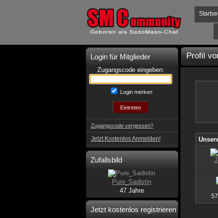
Startse
Profil vo
Login für Mitglieder
Zugangscode eingeben:
Login merken
Zugangscode vergessen?
Jetzt Kostenlos Anmelden!
Unsere
Zufallsbild
J
Pure_Sadistin
47 Jahre
57
Jetzt kostenlos registrieren