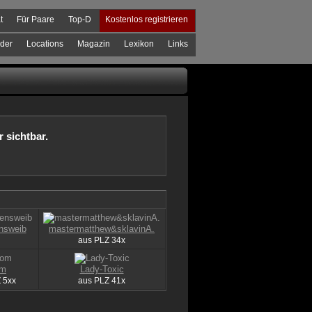
t
Für Paare
Top-D
Kostenlos registrieren
der
Locations
Magazin
Lexikon
Links
r sichtbar.
nsweib
mastermatthew&sklavinA.
aus
PLZ
34x
om
Lady-Toxic
Z
5xx
aus
PLZ
41x