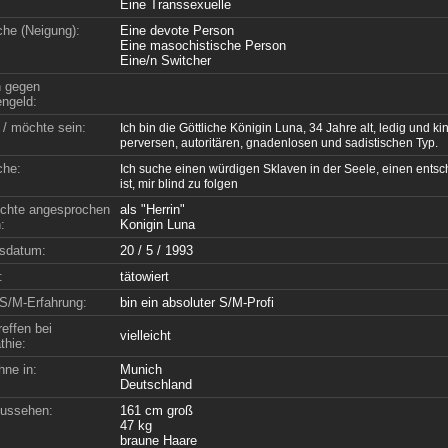
Eine Transsexuelle
che (Neigung):
Eine devote Person
Eine masochistische Person
Eine/n Switcher
n gegen
ngeld:
 / möchte sein:
Ich bin die Göttliche Königin Luna, 34 Jahre alt, ledig und k
perversen, autoritären, gnadenlosen und sadistischen Typ.
che:
Ich suche einen würdigen Sklaven in der Seele, einen ents
ist, mir blind zu folgen
chte angesprochen
als "Herrin"
:
Konigin Luna
sdatum:
20 / 5 / 1993
:
tätowiert
S/M-Erfahrung:
bin ein absoluter S/M-Profi
effen bei
vielleicht
hie:
hne in:
Munich
Deutschland
ussehen:
161 cm groß
47 kg
braune Haare