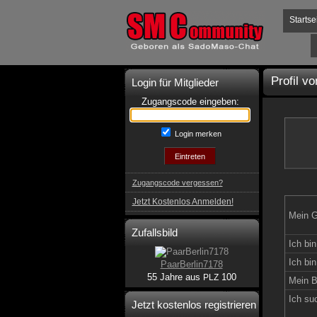
Startse
Profil v
Login für Mitglieder
Zugangscode eingeben:
Login merken
Zugangscode vergessen?
Jetzt Kostenlos Anmelden!
Mein G
Zufallsbild
Ich bin
Ich bin
PaarBerlin7178
55 Jahre aus
100
PLZ
Mein B
Ich su
Jetzt kostenlos registrieren