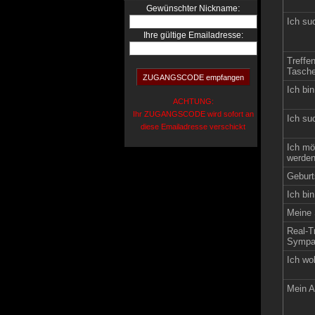
:
Gewünschter Nickname
Ich su
Ihre gültige Emailadresse:
Treffe
Tasche
Ich bin
ACHTUNG:
Ihr ZUGANGSCODE wird sofort an
Ich su
diese Emailadresse verschickt
Ich mö
werden
Geburt
Ich bin
Meine 
Real-Tr
Sympat
Ich wo
Mein A