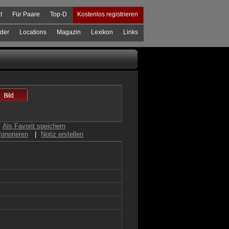
t
Für Paare
Top-D
Kostenlos registrieren
der
Locations
Magazin
Lexikon
Links
Als Favorit speichern
Ignorieren
|
Notiz erstellen