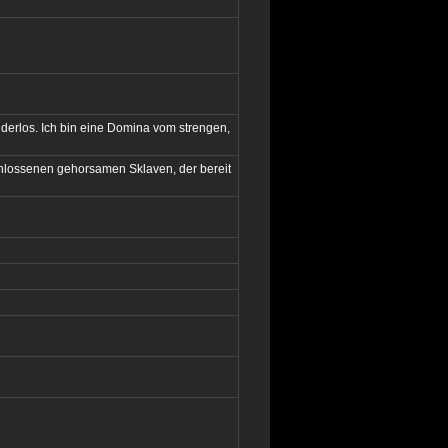
inderlos. Ich bin eine Domina vom strengen,
chlossenen gehorsamen Sklaven, der bereit