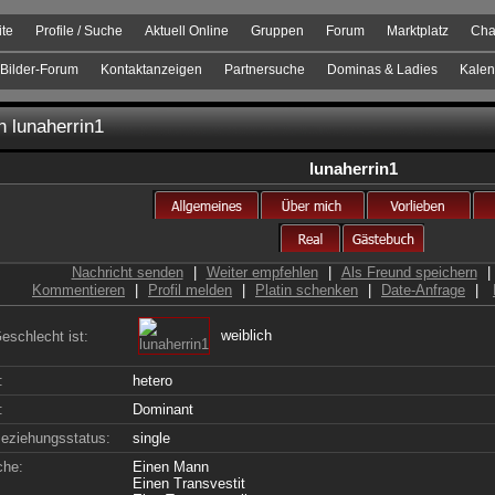
ite
Profile / Suche
Aktuell Online
Gruppen
Forum
Marktplatz
Cha
Bilder-Forum
Kontaktanzeigen
Partnersuche
Dominas & Ladies
Kalen
on
lunaherrin1
lunaherrin1
Nachricht senden
|
Weiter empfehlen
|
Als Freund speichern
|
Kommentieren
|
Profil melden
|
Platin schenken
|
Date-Anfrage
|
weiblich
eschlecht ist:
:
hetero
:
Dominant
eziehungsstatus:
single
che:
Einen Mann
Einen Transvestit