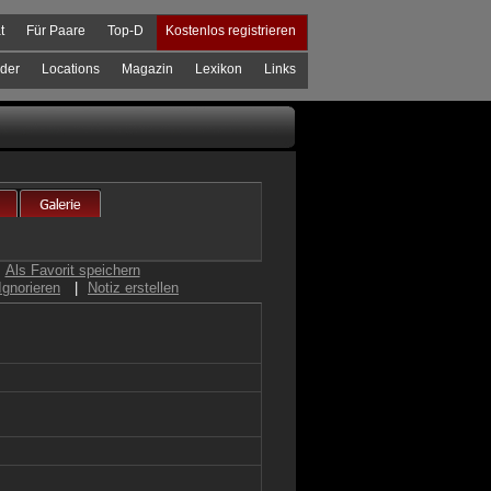
t
Für Paare
Top-D
Kostenlos registrieren
der
Locations
Magazin
Lexikon
Links
Als Favorit speichern
Ignorieren
|
Notiz erstellen