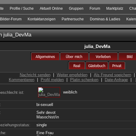
ite
Profile / Suche
Aktuell Online
Gruppen
Forum
Marktplatz
Cha
Bilder-Forum
Kontaktanzeigen
Partnersuche
Dominas & Ladies
Kalen
on
julia_DevMa
julia_DevMa
Nachricht senden
|
Weiter empfehlen
|
Als Freund speichern
|
Kommentieren
|
Profil melden
|
Platin schenken
|
Date-Anfrage
|
weiblich
eschlecht ist:
:
bi-sexuell
:
Sehr devot
Masochist/in
eziehungsstatus:
single
che:
Eine Frau