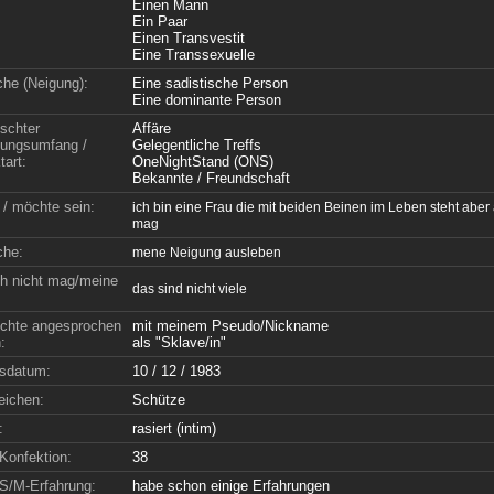
Einen Mann
Ein Paar
Einen Transvestit
Eine Transsexuelle
che (Neigung):
Eine sadistische Person
Eine dominante Person
schter
Affäre
ungsumfang /
Gelegentliche Treffs
tart:
OneNightStand (ONS)
Bekannte / Freundschaft
 / möchte sein:
ich bin eine Frau die mit beiden Beinen im Leben steht abe
mag
che:
mene Neigung ausleben
h nicht mag/meine
das sind nicht viele
chte angesprochen
mit meinem Pseudo/Nickname
:
als "Sklave/in"
sdatum:
10 / 12 / 1983
eichen:
Schütze
:
rasiert (intim)
Konfektion:
38
S/M-Erfahrung:
habe schon einige Erfahrungen