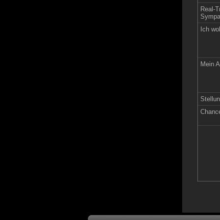
Real-Tr
Sympat
Ich wo
Mein A
Stellun
Chance