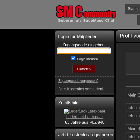
Startse
Profil v
Login für Mitglieder
Zugangscode eingeben:
Login merken
Zugangscode vergessen?
Jetzt Kostenlos Anmelden!
Mein G
Zufallsbild
Ich bin
Ich bin
LederLackLatexpaar
63 Jahre aus
940
PLZ
Mein B
Jetzt kostenlos registrieren
Ich su