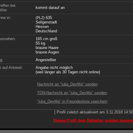
effen bei
kommt darauf an
hie:
hne in:
635
(PLZ)
Seligenstadt
Hessen
Deutschland
ussehen:
165 cm groß
55 kg
braune Haare
braune Augen
g:
Angestellter
 auf Antwort:
Angabe nicht möglich
(weil länger als 30 Tagen nicht online)
Nachricht an "julia_DevMa" senden
TON-Nachricht an "julia_DevMa" senden
"julia_DevMa" in Freundesliste speichern
[ Profil zuletzt aktualisiert am 3.11.2018 14:50
Dieses Profil dem Betreiber melden (anony