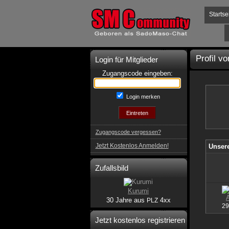
Startse
Profil vo
Login für Mitglieder
Zugangscode eingeben:
Login merken
Zugangscode vergessen?
Jetzt Kostenlos Anmelden!
Unsere
Zufallsbild
Kurumi
30 Jahre aus
4xx
PLZ
29
Jetzt kostenlos registrieren