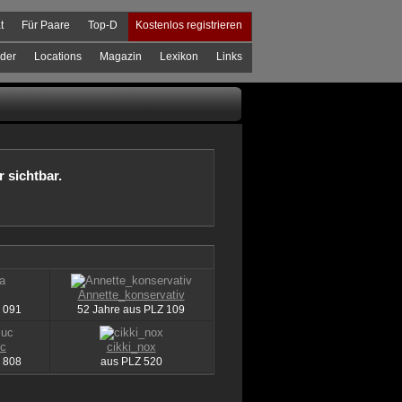
t
Für Paare
Top-D
Kostenlos registrieren
der
Locations
Magazin
Lexikon
Links
r sichtbar.
Annette_konservativ
091
52 Jahre aus
PLZ
109
uc
cikki_nox
808
aus
PLZ
520