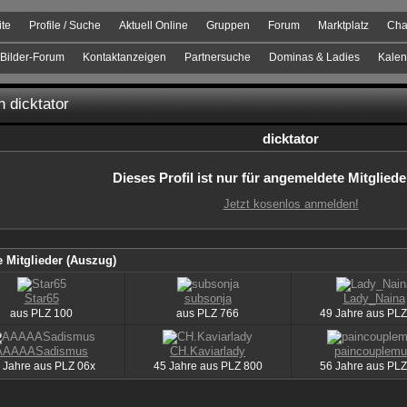
ite
Profile / Suche
Aktuell Online
Gruppen
Forum
Marktplatz
Cha
Bilder-Forum
Kontaktanzeigen
Partnersuche
Dominas & Ladies
Kalen
n dicktator
dicktator
Dieses Profil ist nur für angemeldete Mitgliede
Jetzt kosenlos anmelden!
 Mitglieder (Auszug)
Star65
subsonja
Lady_Naina
aus
PLZ
100
aus
PLZ
766
49 Jahre aus
PLZ
AAAAASadismus
CH.Kaviarlady
paincouplem
 Jahre aus
PLZ
06x
45 Jahre aus
PLZ
800
56 Jahre aus
PLZ