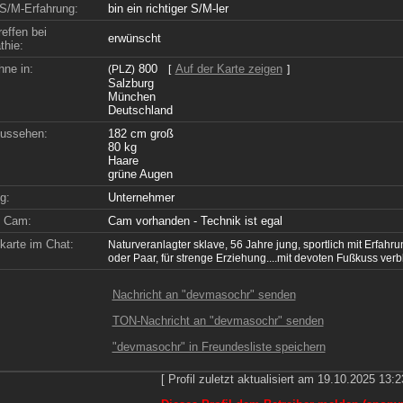
S/M-Erfahrung:
bin ein richtiger S/M-ler
effen bei
erwünscht
hie:
hne in:
800
Auf der Karte zeigen
(PLZ)
[
]
Salzburg
München
Deutschland
ussehen:
182 cm groß
80 kg
Haare
grüne Augen
g:
Unternehmer
e Cam:
Cam vorhanden - Technik ist egal
nkarte im Chat:
Naturveranlagter sklave, 56 Jahre jung, sportlich mit Erfah
oder Paar, für strenge Erziehung....mit devoten Fußkuss verb
Nachricht an "devmasochr" senden
TON-Nachricht an "devmasochr" senden
"devmasochr" in Freundesliste speichern
[ Profil zuletzt aktualisiert am 19.10.2025 13:2