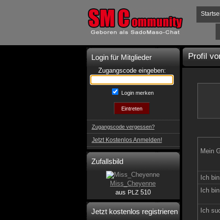
Startse
Profil v
Login für Mitglieder
Zugangscode eingeben:
Login merken
Zugangscode vergessen?
Jetzt Kostenlos Anmelden!
Mein G
Zufallsbild
Ich bin
Miss_Cheyenne
Ich bin
aus
510
PLZ
Ich su
Jetzt kostenlos registrieren