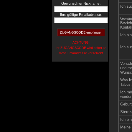
:
Gewünschter Nickname
Ich su
Ihre gültige Emailadresse:
Gewün
Bezieh
Kontak
Ich bin
ACHTUNG:
Ich su
Ihr ZUGANGSCODE wird sofort an
diese Emailadresse verschickt
Versch
und me
Wünsch
Was ic
Tabus:
Ich mö
werden
Geburt
Sternz
Ich bin
Meine 