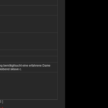
rung benötigt/sucht eine erfahrene Dame
leibend sklave c.
3 ]