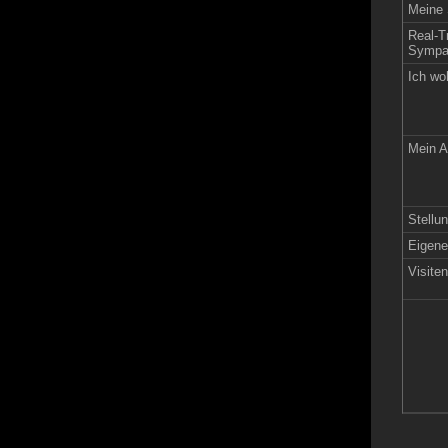
Meine 
Real-Tr
Sympat
Ich wo
Mein A
Stellun
Eigen
Visite