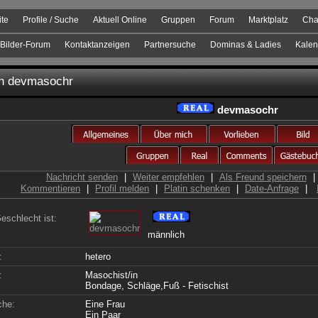
ite
Profile / Suche
Aktuell Online
Gruppen
Forum
Marktplatz
Cha
Bilder-Forum
Kontaktanzeigen
Partnersuche
Dominas & Ladies
Kalen
on
devmasochr
devmasochr
Nachricht senden
|
Weiter empfehlen
|
Als Freund speichern
|
Kommentieren
|
Profil melden
|
Platin schenken
|
Date-Anfrage
|
eschlecht ist:
männlich
:
hetero
:
Masochist/in
Bondage, Schläge,Fuß - Fetischist
che:
Eine Frau
Ein Paar