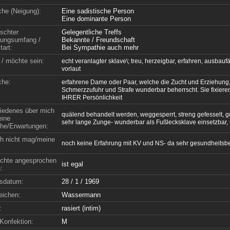
che (Neigung):
Eine sadistische Person
Eine dominante Person
schter
Gelegentliche Treffs
ungsumfang /
Bekannte / Freundschaft
tart:
Bei Sympathie auch mehr
 / möchte sein:
echt veranlagter sklave\; treu, herzeigbar, erfahren, ausbauf
vorlaut
che:
erfahrene Dame oder Paar, welche die Zucht und Erziehung
Schmerzzufuhr und Strafe wunderbar beherrscht. Sie fixiere
IHRER Persönlichkeit
iedenes über mich
quälend behandelt werden, weggesperrt, streng gefesselt, ge
ine
sehr lange Zunge- wunderbar als Fußlecksklave einsetzbar, 
e/Erwartungen:
h nicht mag/meine
noch keine Erfahrung mit KV und NS- da sehr gesundheits
chte angesprochen
ist egal
:
sdatum:
28 / 1 / 1969
eichen:
Wassermann
:
rasiert (intim)
Konfektion:
M