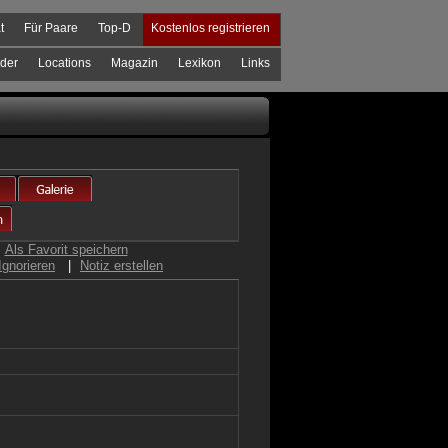
t
Für Paare
Top-D
Kostenlos registrieren
der
Locations
Magazin
Lexikon
Links
Als Favorit speichern
Ignorieren
|
Notiz erstellen