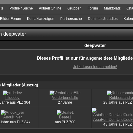
ite
Profile / Suche
Aktuell Online
Gruppen
Forum
Marktplatz
Cha
Bilder-Forum
Kontaktanzeigen
Partnersuche
Dominas & Ladies
Kalen
on deepwater
deepwater
Dieses Profil ist nur für angemeldete Mitgliede
Jetzt kosenlos anmelden!
 Mitglieder (Auszug)
hildedev
VerdorbeneElfe
Rubbersandra
 Jahre aus
PLZ
364
27 Jahre
28 Jahre aus
PLZ
Anouk_ver
Beate1
AsiaFemDomUndCucko
 Jahre aus
PLZ
84x
aus
PLZ
700
43 Jahre aus
PLZ