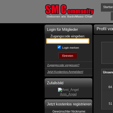
Startse
Profil v
Login für Mitglieder
Zugangscode eingeben:
Login merken
Zugangscode vergessen?
Jetzt Kostenlos Anmelden!
Unsere
Zufallsbild
64
Anni_Angel
Jetzt kostenlos registrieren
51
:
Gewünschter Nickname