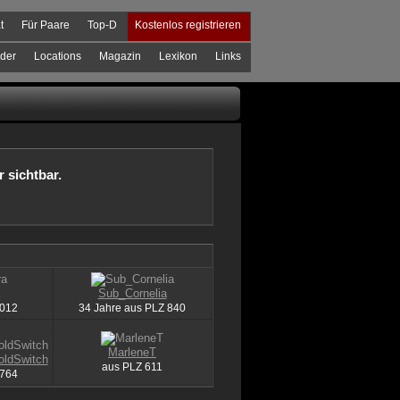
t
Für Paare
Top-D
Kostenlos registrieren
der
Locations
Magazin
Lexikon
Links
r sichtbar.
Sub_Cornelia
012
34 Jahre aus
PLZ
840
MarleneT
ldSwitch
aus
PLZ
611
764