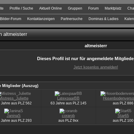
ite
Profile / Suche
Aktuell Online
Gruppen
Forum
Marktplatz
Cha
Bilder-Forum
Kontaktanzeigen
Partnersuche
Dominas & Ladies
Kalen
n altmeisterr
altmeisterr
Dieses Profil ist nur für angemeldete Mitgliede
Jetzt kosenlos anmelden!
 Mitglieder (Auszug)
Mistress_Juliette
LatexpaarBB
Hosenbodenversoh
 Jahre aus
PLZ
562
63 Jahre aus
PLZ
145
aus
PLZ
886
JaninaS
corarob
Star65
 Jahre aus
PLZ
293
aus
PLZ
9xx
aus
PLZ
100