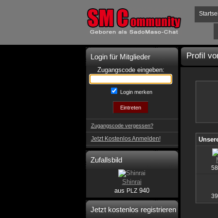
Startse
Profil vo
Login für Mitglieder
Zugangscode eingeben:
Login merken
Zugangscode vergessen?
Jetzt Kostenlos Anmelden!
Unsere
Zufallsbild
58
Shinrai
aus
940
PLZ
39
Jetzt kostenlos registrieren