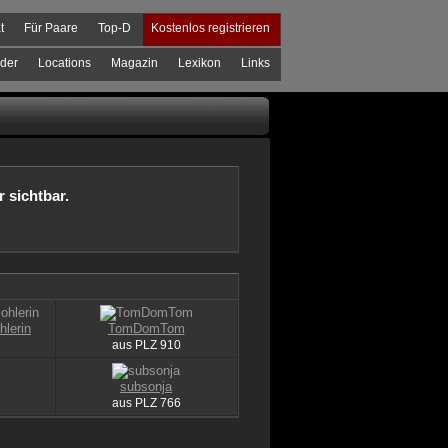
t
Für Paare
Top-D
Kostenlos registrieren
der
Locations
Magazin
Lexikon
Links
r sichtbar.
lerin
TomDomTom
aus
PLZ
910
subsonja
aus
PLZ
766