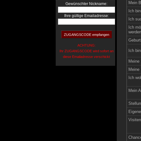
Mein B
:
Gewünschter Nickname
Ich bin
Ihre gültige Emailadresse:
Ich su
Ich mö
werden
Geburt
ACHTUNG:
Ich bin
Ihr ZUGANGSCODE wird sofort an
diese Emailadresse verschickt
Meine 
Meine 
Ich wo
Mein A
Stellun
Eigen
Visite
Chance