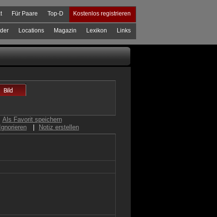
t
Für Paare
Top-D
Kostenlos registrieren
der
Locations
Magazin
Lexikon
Links
Als Favorit speichern
Ignorieren
|
Notiz erstellen