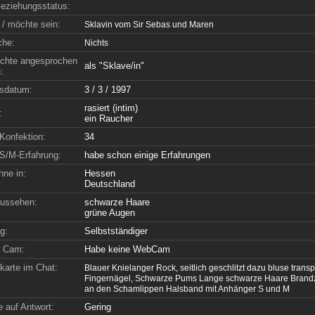
eziehungsstatus:
 / möchte sein:
Sklavin vom Sir Sebas und Maren
che:
Nichts
chte angesprochen
als "Sklave/in"
:
sdatum:
3 / 3 / 1997
rasiert (intim)
:
ein Raucher
Konfektion:
34
S/M-Erfahrung:
habe schon einige Erfahrungen
hne in:
Hessen
Deutschland
ussehen:
schwarze Haare
grüne Augen
g:
Selbstständiger
e Cam:
Habe keine WebCam
nkarte im Chat:
Blauer Knielanger Rock, seitlich geschlitzt dazu bluse transp
Fingernägel, Schwarze Pums Lange schwarze Haare Brandze
an den Schamlippen Halsband mit Anhänger S und M
 auf Antwort:
Gering