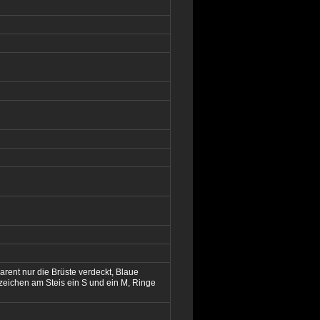
arent nur die Brüste verdeckt, Blaue
ichen am Steis ein S und ein M, Ringe