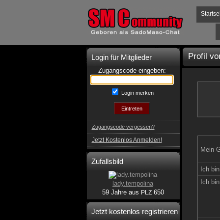
Startse
Profil v
Login für Mitglieder
Zugangscode eingeben:
Login merken
Zugangscode vergessen?
Jetzt Kostenlos Anmelden!
Mein G
Zufallsbild
Ich bin
Ich bin
lady.tempolina
59 Jahre aus
650
PLZ
Jetzt kostenlos registrieren