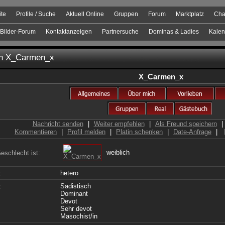
ite
Profile / Suche
Aktuell Online
Gruppen
Forum
Marktplatz
Cha
Bilder-Forum
Kontaktanzeigen
Partnersuche
Dominas & Ladies
Kalen
on
X_Carmen_x
X_Carmen_x
Nachricht senden
|
Weiter empfehlen
|
Als Freund speichern
|
Kommentieren
|
Profil melden
|
Platin schenken
|
Date-Anfrage
|
weiblich
eschlecht ist:
:
hetero
:
Sadistisch
Dominant
Devot
Sehr devot
Masochist/in