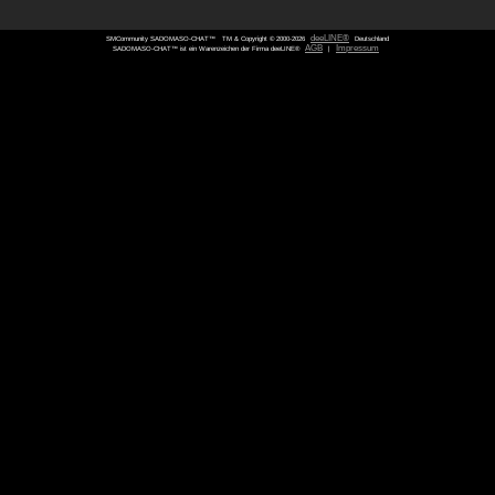
SMCommunity SADOMASO-CHAT™
TM & Copyright © 2000-
SADOMASO-CHAT™ ist ein Warenzeichen der Firma deeLINE