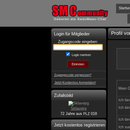
Startse
Profil v
Login für Mitglieder
Zugangscode eingeben:
Login merken
Zugangscode vergessen?
Jetzt Kostenlos Anmelden!
Mein G
Zufallsbild
Ich bin
Ich bin
Sklavejrg
72 Jahre aus
018
PLZ
Ich bin
Jetzt kostenlos registrieren
Ich su