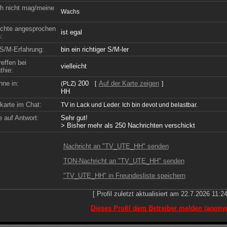
h nicht mag/meine
Wachs
chte angesprochen
ist egal
:
S/M-Erfahrung:
bin ein richtiger S/M-ler
effen bei
vielleicht
hie:
hne in:
200
Auf der Karte zeigen
(PLZ)
[
]
HH
nkarte im Chat:
TV in Lack und Leder. Ich bin devot und belastbar.
 auf Antwort:
Sehr gut!
> Bisher mehr als 250 Nachrichten verschickt
Nachricht an "TV_UTE_HH" senden
TON-Nachricht an "TV_UTE_HH" senden
"TV_UTE_HH" in Freundesliste speichern
[ Profil zuletzt aktualisiert am 22.7.2026 11:24
Dieses Profil dem Betreiber melden (anony