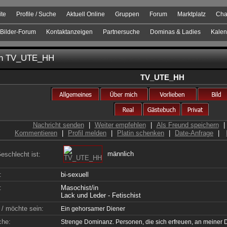
ite
Profile / Suche
Aktuell Online
Gruppen
Forum
Marktplatz
Cha
Bilder-Forum
Kontaktanzeigen
Partnersuche
Dominas & Ladies
Kalen
on
TV_UTE_HH
TV_UTE_HH
Nachricht senden
|
Weiter empfehlen
|
Als Freund speichern
|
Kommentieren
|
Profil melden
|
Platin schenken
|
Date-Anfrage
|
männlich
eschlecht ist:
:
bi-sexuell
:
Masochist/in
Lack und Leder - Fetischist
 / möchte sein:
Ein gehorsamer Diener
che:
Strenge Dominanz. Personen, die sich erfreuen, an meine