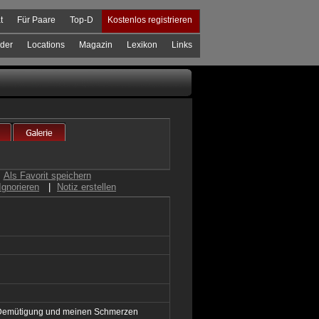
t
Für Paare
Top-D
Kostenlos registrieren
der
Locations
Magazin
Lexikon
Links
Als Favorit speichern
Ignorieren
|
Notiz erstellen
r Demütigung und meinen Schmerzen