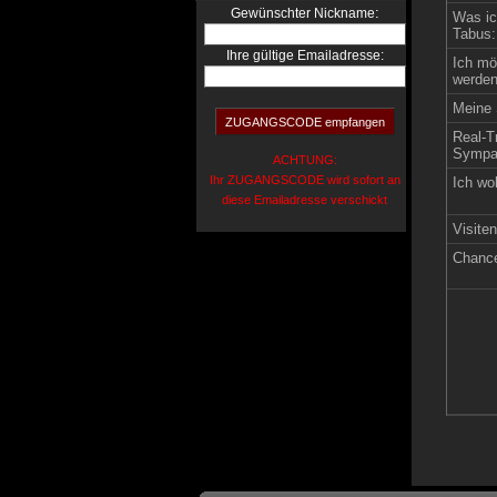
:
Gewünschter Nickname
Was ic
Tabus:
Ihre gültige Emailadresse:
Ich mö
werden
Meine 
Real-Tr
Sympat
ACHTUNG:
Ihr ZUGANGSCODE wird sofort an
Ich wo
diese Emailadresse verschickt
Visite
Chance