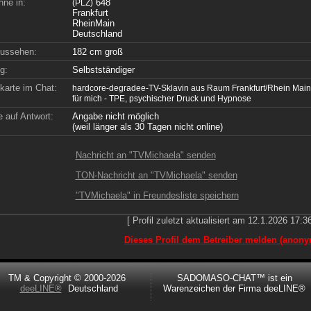
hne in:
648
(PLZ)
Frankfurt
RheinMain
Deutschland
ussehen:
182 cm groß
g:
Selbstständiger
nkarte im Chat:
hardcore-degradee-TV-Sklavin aus Raum Frankfurt/Rhein Main
für mich - TPE, psychischer Druck und Hypnose
 auf Antwort:
Angabe nicht möglich
(weil länger als 30 Tagen nicht online)
Nachricht an "TVMichaela" senden
TON-Nachricht an "TVMichaela" senden
"TVMichaela" in Freundesliste speichern
[ Profil zuletzt aktualisiert am 12.1.2026 17:36
Dieses Profil dem Betreiber melden (anony
TM & Copyright © 2000-2026
SADOMASO-CHAT™ ist ein
deeLINE®
Deutschland
Warenzeichen der Firma deeLINE®