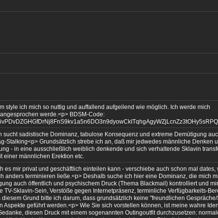
 style ich mich so nuttig und auffallend aufgeilend wie möglich. Ich werde mich
d angesprochen werde.<p> BDSM-Code:
rivPDvDZGHGfDrNj8FnS9kv1a5n6DO3n9dyowCkITqhgAgyWZjLcnZz3tOHy5sRPQ
n sucht sadistische Dominanz, tabulose Konsequenz und extreme Demütigung au
AirTag-Stalking<p> Grundsätzlich strebe ich an, daß mir jedwedes männliche Denken 
g - in eine ausschließlich weiblich denkende und sich verhaltende Sklavin transf
t einer männlichen Erektion etc.
h es mir privat und geschäftlich einteilen kann - verschiebe auch schon mal dates, 
h anders terminieren ließe.<p> Deshalb suche ich hier eine Dominanz, die mich mi
ng auch öffentlich und psychischem Druck (Thema Blackmail) kontrolliert und mir
che TV-Sklavin-Sein, Verstöße gegen Internetpräsenz, terminliche Verfügbarkeits-Bere
s diesem Grund bitte ich darum, dass grundsätzlich keine "freundlichen Gespräche
n Aspekte geführt werden.<p> Wie Sie sich vorstellen können, ist meine wahre Ident
 Gedanke, diesen Druck mit einem sogenannten Outingoutfit durchzusetzen: normal