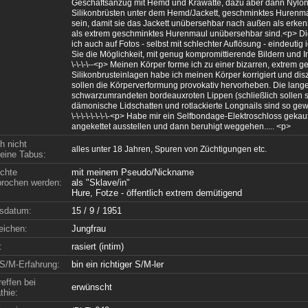
Geschäftsanzug mit Hemd und Krawatte, dazu aber dann Nylons
Silikonbrüsten unter dem Hemd/Jackett, geschminktes Hurenmau
sein, damit sie das Jackett unübersehbar nach außen als erke
als extrem geschminktes Hurenmaul unübersehbar sind.<p> Die
ich auch auf Fotos - selbst mit schlechter Auflösung - eindeuti
Sie die Möglichkeit, mit genug kompromittierende Bildern und Informa
\-\-\-\--<p> Meinen Körper forme ich zu einer bizarren, extrem
Silikonbrusteinlagen habe ich meinen Körper korrigiert und dis
sollen die Körperverformung provokativ hervorheben. Die lan
schwarzumrandeten bordeauxroten Lippen (schließlich sollen s
dämonische Lidschatten und rotlackierte Longnails sind so gewählt, d
\-\-\-\-\-\-\-\-<p> Habe mir ein Selfbondage-Elektroschloss geka
angekettet ausstellen und dann beruhigt weggehen..... <p>
h nicht
alles unter 18 Jahren, Spuren von Züchtigungen etc.
ine Tabus:
chte
mit meinem Pseudo/Nickname
rochen werden:
als "Sklave/in"
Hure, Fotze - öffentlich extrem demütigend
sdatum:
15 / 9 / 1951
eichen:
Jungfrau
:
rasiert (intim)
S/M-Erfahrung:
bin ein richtiger S/M-ler
effen bei
erwünscht
hie: