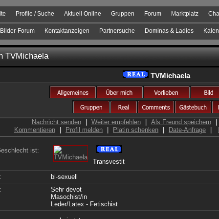
ite
Profile / Suche
Aktuell Online
Gruppen
Forum
Marktplatz
Cha
Bilder-Forum
Kontaktanzeigen
Partnersuche
Dominas & Ladies
Kalen
on
TVMichaela
TVMichaela
Nachricht senden
|
Weiter empfehlen
|
Als Freund speichern
|
Kommentieren
|
Profil melden
|
Platin schenken
|
Date-Anfrage
|
eschlecht ist:
Transvestit
:
bi-sexuell
:
Sehr devot
Masochist/in
Leder/Latex - Fetischist