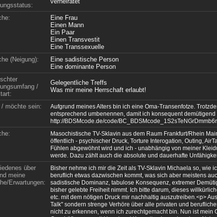
verheiratet
ungsstatus:
che:
Eine Frau
Einen Mann
Ein Paar
Einen Transvestit
Eine Transsexuelle
che (Neigung):
Eine sadistische Person
Eine dominante Person
schter
Gelegentliche Treffs
ungsumfang /
Was mir meine Herrschaft erlaubt!
tart:
 / möchte sein:
Aufgrund meines Alters bin ich eine Oma-Transenfotze. Trotzdem
entsprechend umbenennen, damit ich konsequent demütigen
http://BDSMcode.de/code/BC_BDSMcode_1S2sTeNGrDmmb6
che:
Masochistische TV-Sklavin aus dem Raum Frankfurt/Rhein Mai
öffentlich - psychischer Druck, Torture Interogation, Outing, 
Fühlen abgewöhnt wird und ich - unabhängig von meiner Kleidun
werde. Dazu zählt auch die absolute und dauerhafte Unfähigkei
iedenes über
Bisher nehme ich mir die Zeit als TV-Sklavin Michaela so, wie ic
nd meine
beruflich etwas dazwischen kommt, was sich aber meistens auc
e/Erwartungen:
sadistische Dominanz, tabulose Konsequenz, extremer Demütigu
bisher gelebte Freiheit nimmt. Ich bitte darum, dieses willkürli
etc. mit dem nötigen Druck mir nachhaltig auszutreiben.<p> Au
Talk" sondern strenge Verhöre über alle privaten und berufliche
nicht zu erkennen, wenn ich zurechtgemacht bin. Nun ist mein