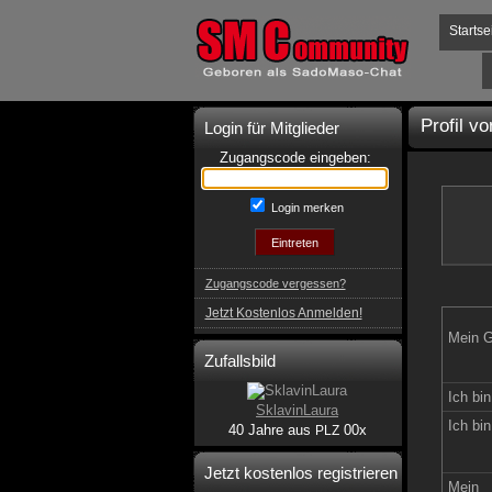
Startse
Profil v
Login für Mitglieder
Zugangscode eingeben:
Login merken
Zugangscode vergessen?
Jetzt Kostenlos Anmelden!
Mein G
Zufallsbild
Ich bin
SklavinLaura
Ich bin
40 Jahre aus
00x
PLZ
Jetzt kostenlos registrieren
Mein