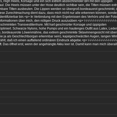
, High Heels, Korsage und ein sich extrem abzeichnender BH mit den üppigen
l. Die Heels müssen unter der Hose deutlich sichtbar sein, die Titten müssen ext
nnbare Titten ausbeulen. Die Lippen werden so übergroß bordeauxrot geschminkt, 
se Zurechtmachung dient dazu, dass mich nicht nur alle erkennen können, sonde
g identifizierbar bin.<p> In Verbindung mit den Ergebnissen des Verhörs und der Fo
tionen über mich, den nötigen Druck auszuüben.<p> \-\-\-\-\-\-\-\-\-\-\-\-\-\-\-\-\-\-\-\
 geschminkten Transvestitenhure. Mit hart geschnürter Korsage und üppigsten
zipliniert. Schwarze Nylons, hohe Pumps und ein hautenges Outfit aus Latex, Leder,
ge, bordeauxrote Löwenmähne, das extrem geschminkte Sklavinnengesicht mit übe
ie ja als Geschlechtsorgan erkennbar sein), kajalgeschwärzten Augen, langen Wi
aß ich einen auffallend ordinären Eindruck abgebe.<p> \-\-\-\-\-\-\-\-\-\-\-\-\-\-\-\-\-\
uft. Das öffnet erst, wenn der angehängte Akku leer ist. Damit kann man mich überall