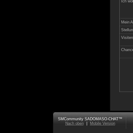
Ich wo
Mein A
Stellun
Visite
Chance
SMCommunity SADOMASO-CHAT™
Nach oben
|
Mobile Version