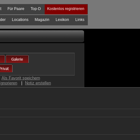
t
Für Paare
Top-D
Kostenlos registrieren
der
Locations
Magazin
Lexikon
Links
Als Favorit speichern
Ignorieren
|
Notiz erstellen