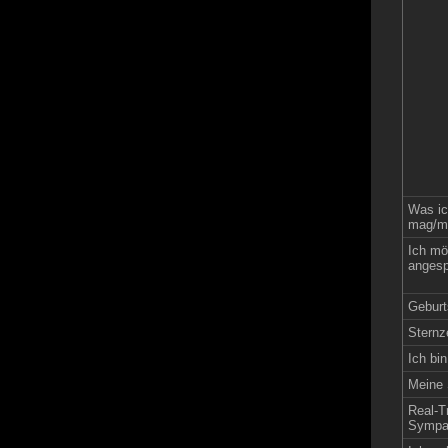
Was ic
mag/me
Ich mö
angesp
Geburt
Sternz
Ich bin
Meine 
Real-Tr
Sympat