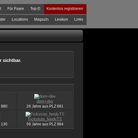
t
Für Paare
Top-D
Kostenlos registrieren
der
Locations
Magazin
Lexikon
Links
r sichtbar.
dom+dev
880
28 Jahre aus
PLZ
681
Fickstute_fendyTS
130
59 Jahre aus
PLZ
964