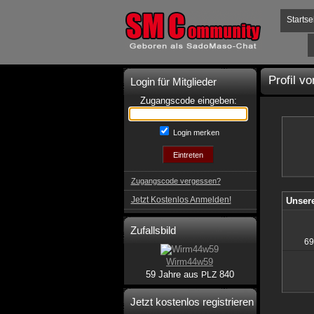
Startse
Profil v
Login für Mitglieder
Zugangscode eingeben:
Login merken
Zugangscode vergessen?
Jetzt Kostenlos Anmelden!
Unsere
Zufallsbild
69
Wirm44w59
59 Jahre aus
840
PLZ
Jetzt kostenlos registrieren