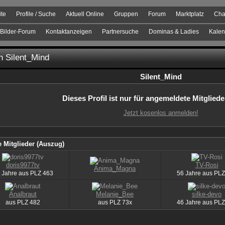
ite
Profile / Suche
Aktuell Online
Gruppen
Forum
Marktplatz
Cha
Bilder-Forum
Kontaktanzeigen
Partnersuche
Dominas & Ladies
Kalen
on Silent_Mind
Silent_Mind
Dieses Profil ist nur für angemeldete Mitgliede
Jetzt kosenlos anmelden!
 Mitglieder (Auszug)
doris9977tv
TV-Rosi
Anima_Magna
 Jahre aus
PLZ
463
56 Jahre aus
PLZ
Analbraut
Melanie_Bee
silke-devo
aus
PLZ
482
aus
PLZ
73x
46 Jahre aus
PLZ