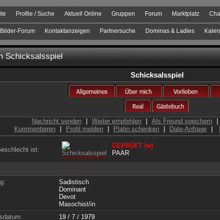
ite
Profile / Suche
Aktuell Online
Gruppen
Forum
Marktplatz
Cha
Bilder-Forum
Kontaktanzeigen
Partnersuche
Dominas & Ladies
Kalen
on
Schicksalsspiel
Schicksalsspiel
Nachricht senden
|
Weiter empfehlen
|
Als Freund speichern
|
Kommentieren
|
Profil melden
|
Platin schenken
|
Date-Anfrage
|
GEPRÜFT (w)
eschlecht ist:
PAAR
g:
Sadistisch
Dominant
Devot
Masochist/in
sdatum:
19 / 7 / 1979