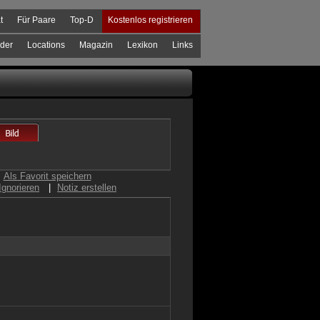
t
Für Paare
Top-D
Kostenlos registrieren
der
Locations
Magazin
Lexikon
Links
Als Favorit speichern
Ignorieren
|
Notiz erstellen