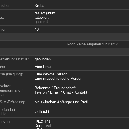
eichen:
Krebs
rasiert (intim)
es:
tätowiert
gepierct
tion:
40
Noch keine Angaben für Part 2
eziehungsstatus:
gebunden
che:
Eine Frau
che (Neigung):
Eine devote Person
Eine masochistische Person
schter
Bekannte / Freundschaft
ungsumfang /
Telefon / Email / Chat - Kontakt
tart:
S/M-Erfahrung:
bin zwischen Anfänger und Profi
effen bei
vielleicht
hie:
hne in:
441
(PLZ)
Dortmund