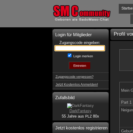
Startse
Profil v
Login für Mitglieder
Zugangscode eingeben:
Login merken
Zugangscode vergessen?
Jetzt Kostenlos Anmelden!
Mein G
Zufallsbild
Part 1
Neigun
DarkFantasy
55 Jahre aus
80x
PLZ
Jetzt kostenlos registrieren
Geburt