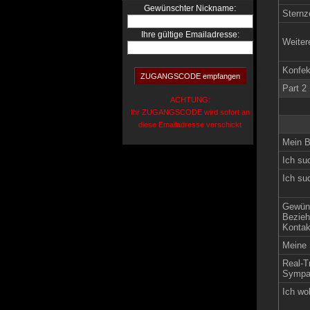
:
Gewünschter Nickname
Sternz
Ihre gültige Emailadresse:
Weiter
Konfek
Part 2
ACHTUNG:
Ihr ZUGANGSCODE wird sofort an
diese Emailadresse verschickt
Mein B
Ich su
Ich su
Gewün
Bezieh
Kontak
Meine 
Real-Tr
Sympat
Ich wo