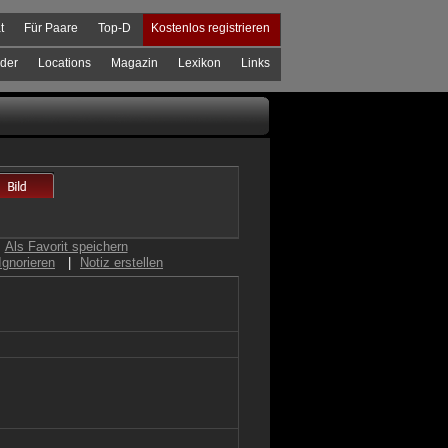
t
Für Paare
Top-D
Kostenlos registrieren
der
Locations
Magazin
Lexikon
Links
Als Favorit speichern
Ignorieren
|
Notiz erstellen