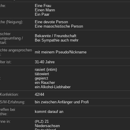
che:
Eine Frau
Einen Mann
Ein Paar
che (Neigung):
Eine devote Person
Eine masochistische Person
schter
Bekannte / Freundschaft
ungsumfang /
Bei Sympathie auch mehr
tart:
chte angesprochen
mit meinem Pseudo/Nickname
:
ter ist:
31-40 Jahre
rasiert (intim)
tätowiert
:
gepierct
ein Raucher
ein Alkohol-Liebhaber
Konfektion:
42/44
S/M-Erfahrung:
bin zwischen Anfänger und Profi
effen bei
kommt darauf an
hie:
hne in:
21
(PLZ)
Niedersachsen