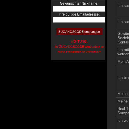
:
Gewünschter Nickname
Ich su
Ihre gültige Emailadresse:
Ich su
Gewün
Bezieh
ACHTUNG:
Kontak
Ihr ZUGANGSCODE wird sofort an
Ich mö
diese Emailadresse verschickt
werden
Mein Al
Ich bin
Meine 
Meine 
Real-Tr
Sympat
Ich wo