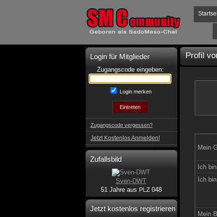
Startse
Profil v
Login für Mitglieder
Zugangscode eingeben:
Login merken
Zugangscode vergessen?
Jetzt Kostenlos Anmelden!
Mein G
Zufallsbild
Ich bin
Ich bin
Sven-DWT
51 Jahre aus
048
PLZ
Jetzt kostenlos registrieren
Mein B