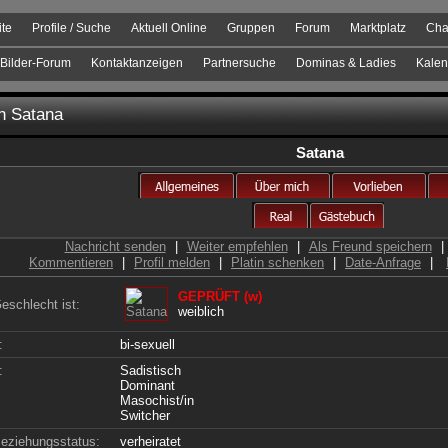
ite
Profile / Suche
Aktuell Online
Gruppen
Forum
Marktplatz
Cha
Bilder-Forum
Kontaktanzeigen
Partnersuche
Dominas & Ladies
Kalen
on
Satana
Satana
Nachricht senden
|
Weiter empfehlen
|
Als Freund speichern
|
Kommentieren
|
Profil melden
|
Platin schenken
|
Date-Anfrage
|
GEPRÜFT (w)
eschlecht ist:
weiblich
:
bi-sexuell
:
Sadistisch
Dominant
Masochist/in
Switcher
eziehungsstatus:
verheiratet