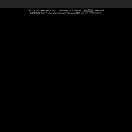
SMCommunity SADOMASO-CHAT™
TM & Copyright © 2000-
SADOMASO-CHAT™ ist ein Warenzeichen der Firma deeLINE