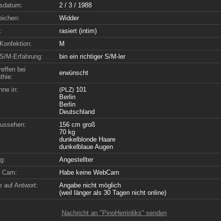
sdatum:
2 / 3 / 1988
eichen:
Widder
:
rasiert (intim)
Konfektion:
M
S/M-Erfahrung:
bin ein richtiger S/M-ler
effen bei
erwünscht
hie:
hne in:
101
(PLZ)
Berlin
Berlin
Deutschland
ussehen:
156 cm groß
70 kg
dunkelblonde Haare
dunkelblaue Augen
g:
Angestellter
e Cam:
Habe keine WebCam
 auf Antwort:
Angabe nicht möglich
(weil länger als 30 Tagen nicht online)
Nachricht an "PinoHerrinliks" senden