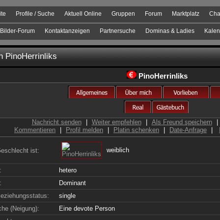
ite
Profile / Suche
Aktuell Online
Gruppen
Forum
Marktplatz
Cha
Bilder-Forum
Kontaktanzeigen
Partnersuche
Dominas & Ladies
Kalen
on
PinoHerrinliks
PinoHerrinliks
Nachricht senden
|
Weiter empfehlen
|
Als Freund speichern
|
Kommentieren
|
Profil melden
|
Platin schenken
|
Date-Anfrage
|
weiblich
eschlecht ist:
:
hetero
:
Dominant
eziehungsstatus:
single
che (Neigung):
Eine devote Person