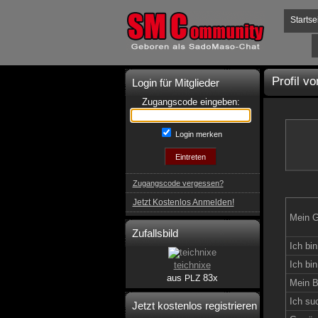
Startse
Profil v
Login für Mitglieder
Zugangscode eingeben:
Login merken
Zugangscode vergessen?
Jetzt Kostenlos Anmelden!
Mein G
Zufallsbild
Ich bin
Ich bin
teichnixe
aus
83x
PLZ
Mein B
Ich su
Jetzt kostenlos registrieren