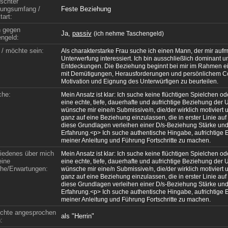
schter
ungsumfang /
Feste Beziehung
tart:
n gegen
Ja,
passiv
(ich nehme Taschengeld)
ngeld:
 / möchte sein:
Als charakterstarke Frau suche ich einen Mann, der mir au
Unterwerfung interessiert. Ich bin ausschließlich dominant 
Entdeckungen. Die Beziehung beginnt bei mir im Rahmen ein
mit Demütigungen, Herausforderungen und persönlichem Coac
Motivation und Eignung des Unterwürfigen zu beurteilen.
che:
Mein Ansatz ist klar: Ich suche keine flüchtigen Spielchen 
eine echte, tiefe, dauerhafte und aufrichtige Beziehung de
wünsche mir eine/n Submissive/n, die/der wirklich motiviert und
ganz auf eine Beziehung einzulassen, die in erster Linie au
diese Grundlagen verleihen einer D/s-Beziehung Stärke und
Erfahrung.<p> Ich suche authentische Hingabe, aufrichtige
meiner Anleitung und Führung Fortschritte zu machen.
iedenes über mich
Mein Ansatz ist klar: Ich suche keine flüchtigen Spielchen 
ine
eine echte, tiefe, dauerhafte und aufrichtige Beziehung de
e/Erwartungen:
wünsche mir eine/n Submissive/n, die/der wirklich motiviert und
ganz auf eine Beziehung einzulassen, die in erster Linie au
diese Grundlagen verleihen einer D/s-Beziehung Stärke und
Erfahrung.<p> Ich suche authentische Hingabe, aufrichtige
meiner Anleitung und Führung Fortschritte zu machen.
chte angesprochen
als "Herrin"
: