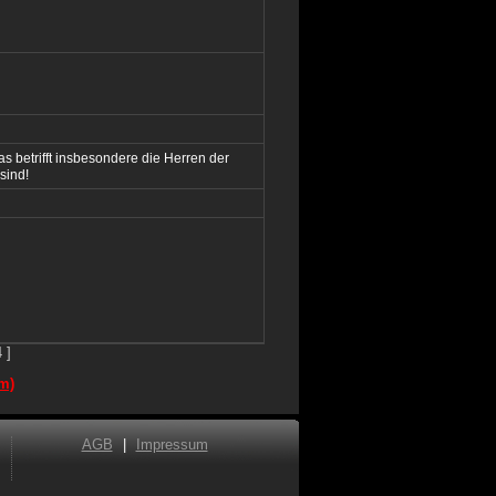
Das betrifft insbesondere die Herren der
sind!
 ]
m)
AGB
|
Impressum