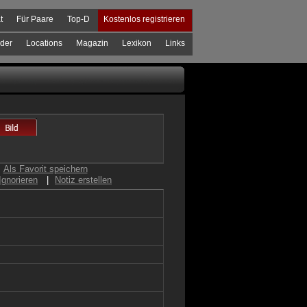
t
Für Paare
Top-D
Kostenlos registrieren
der
Locations
Magazin
Lexikon
Links
Als Favorit speichern
Ignorieren
|
Notiz erstellen