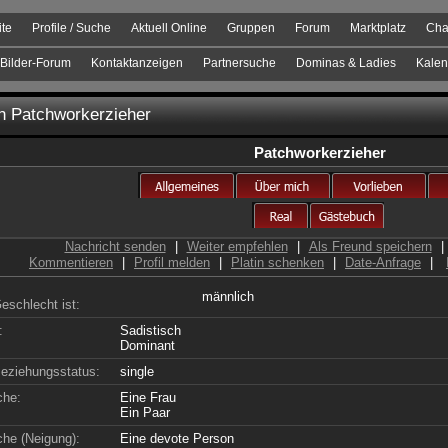
ite
Profile / Suche
Aktuell Online
Gruppen
Forum
Marktplatz
Cha
Bilder-Forum
Kontaktanzeigen
Partnersuche
Dominas & Ladies
Kalen
on
Patchworkerzieher
Patchworkerzieher
Nachricht senden
|
Weiter empfehlen
|
Als Freund speichern
|
Kommentieren
|
Profil melden
|
Platin schenken
|
Date-Anfrage
|
männlich
eschlecht ist:
:
Sadistisch
Dominant
eziehungsstatus:
single
che:
Eine Frau
Ein Paar
che (Neigung):
Eine devote Person