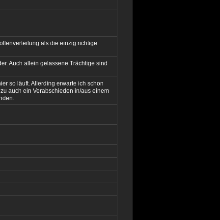
llenverteilung als die einzig richtige
er. Auch allein gelassene Trächtige sind
er so läuft. Allerding erwarte ich schon
ozu auch ein Verabschieden in/aus einem
nden.