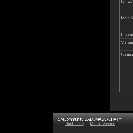
Ich wo
Mein A
Eigen
Visite
Chance
SMCommunity SADOMASO-CHAT™
Nach oben
|
Mobile Version