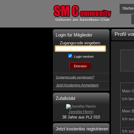
Startse
Profil v
Login für Mitglieder
Zugangscode eingeben:
Login merken
Zugangscode vergessen?
Jetzt Kostenlos Anmelden!
Mein G
Zufallsbild
Ich bin
Mein B
Jennifer.Herrin
38 Jahre aus
010
PLZ
Ich su
Jetzt kostenlos registrieren
Ich su