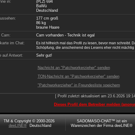
hne in:
694
(PLZ)
BaWü
Deutschland
ussehen:
177 cm groß
86 kg
braune Haare
e Cam:
Cam vorhanden - Technik ist egal
nkarte im Chat:
Es ist hilfreich mal das Profil zu lesen, bevor man schreibt. 
Schöpfung, die anscheinend des Lesens eher nicht mächtig 
 auf Antwort:
Sehr gut!
Nachricht an "Patchworkerzieher" senden
TON-Nachricht an "Patchworkerzieher" senden
"Patchworkerzieher" in Freundesliste speichern
[ Profil zuletzt aktualisiert am 23.6.2026 19:14
Dieses Profil dem Betreiber melden (anony
TM & Copyright © 2000-2026
SADOMASO-CHAT™ ist ein
deeLINE®
Deutschland
Warenzeichen der Firma deeLINE®