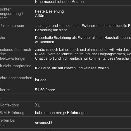
Eine masochistische Person
schter
Feste Beziehung
ungsumfang /
Affäre
tart:
 / möchte sein:
.. strenger und konsequenter Erzieher, der die traditionelle Ro
Beziehungsart sieht.
che:
Dauerhafte Beziehung als Erzieher aller im Haushalt Lebend
willkommen.
iedenes über mich
zunächst noch keine, da ich erst einmal sehen will, wie das hi
ine
Niveau, Verbindlichkeit und freundliche Umgangsformen, w
e/Erwartungen:
Chat gehört und nicht einfach nur kommentarloses Verschwi
h nicht mag/meine
KV, Leute, die nur chatten und kein real wollen
chte angesprochen
ist egal
:
ter ist:
51-60 Jahre
:
Konfektion:
XL
S/M-Erfahrung:
habe schon einige Erfahrungen
effen bei
erwünscht
hie: