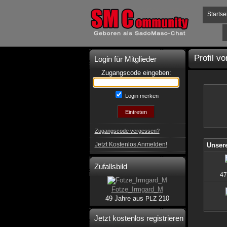
Startse
Profil v
Login für Mitglieder
Zugangscode eingeben:
Login merken
Zugangscode vergessen?
Jetzt Kostenlos Anmelden!
Unsere
Zufallsbild
47
Fotze_Irmgard_M
49 Jahre aus
210
PLZ
Jetzt kostenlos registrieren