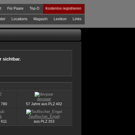
t
Für Paare
Top-D
Kostenlos registrieren
der
Locations
Magazin
Lexikon
Links
r sichtbar.
devpaar
780
57 Jahre aus
PLZ
402
b
Teuflischer_Engel
611
aus
PLZ
353