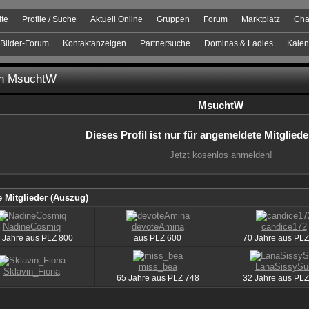
ite
Profile / Suche
Aktuell Online
Gruppen
Forum
Marktplatz
Cha
Bilder-Forum
Kontaktanzeigen
Partnersuche
Dominas & Ladies
Kalen
on MsuchtW
MsuchtW
Dieses Profil ist nur für angemeldete Mitgliede
Jetzt kosenlos anmelden!
 Mitglieder (Auszug)
NadineCosmiq
devoteAmina
candice172
 Jahre aus
PLZ
800
aus
PLZ
600
70 Jahre aus
PLZ
miss_bea
LanaSissySu
Sklavin_Fiona
65 Jahre aus
PLZ
748
32 Jahre aus
PLZ