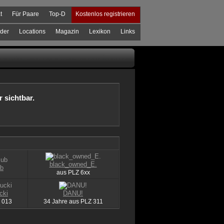
t
Für Paare
Top-D
Kostenlos registrieren
der
Locations
Magazin
Lexikon
Links
r sichtbar.
black_owned_E.
ub
aus
PLZ
6xx
cki
DANU!
013
34 Jahre aus
PLZ
311