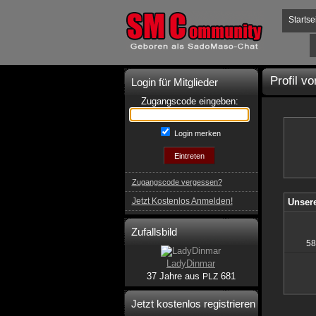
Startse
Profil v
Login für Mitglieder
Zugangscode eingeben:
Login merken
Zugangscode vergessen?
Jetzt Kostenlos Anmelden!
Unsere
Zufallsbild
58
LadyDinmar
37 Jahre aus
681
PLZ
Jetzt kostenlos registrieren