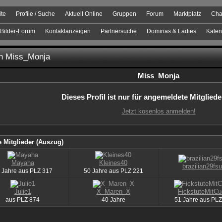
ite
Profile / Suche
Aktuell Online
Gruppen
Forum
Marktplatz
Cha
Bilder-Forum
Kontaktanzeigen
Partnersuche
Dominas & Ladies
Kalen
on Miss_Monja
Miss_Monja
Dieses Profil ist nur für angemeldete Mitgliede
Jetzt kosenlos anmelden!
 Mitglieder (Auszug)
Mayaha
Kleines40
brazilian29fs
 Jahre aus
PLZ
317
50 Jahre aus
PLZ
221
Julie1
X_Maren_X
FickstuteMitCu
aus
PLZ
874
40 Jahre
51 Jahre aus
PLZ