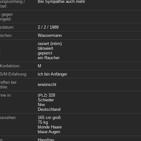
ungsumfang /
Bei Sympathie auch mehr
tart:
n gegen
ngeld:
sdatum:
2 / 2 / 1989
eichen:
Wassermann
rasiert (intim)
tätowiert
:
gepierct
ein Raucher
Konfektion:
M
S/M-Erfahrung:
ich bin Anfänger
effen bei
erwünscht
hie:
hne in:
328
(PLZ)
Schieder
Nrw
Deutschland
ussehen:
165 cm groß
75 kg
blonde Haare
blaue Augen
g:
Hausfrau