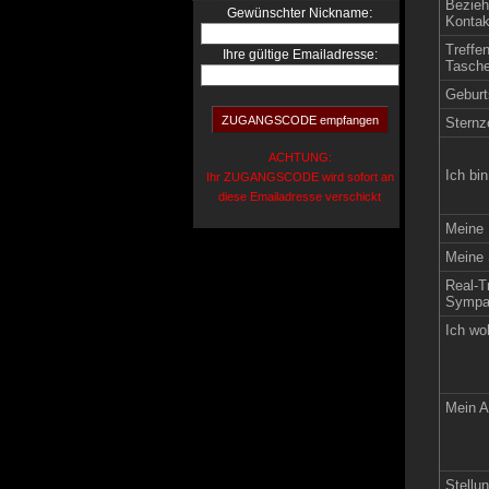
Bezieh
:
Gewünschter Nickname
Kontak
Treffe
Ihre gültige Emailadresse:
Tasche
Geburt
Sternz
ACHTUNG:
Ich bin
Ihr ZUGANGSCODE wird sofort an
diese Emailadresse verschickt
Meine 
Meine 
Real-Tr
Sympat
Ich wo
Mein A
Stellun