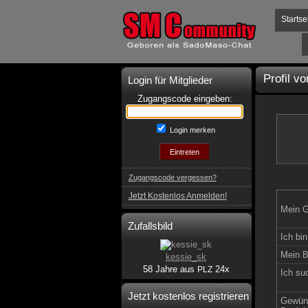
Startse
Profil v
Login für Mitglieder
Zugangscode eingeben:
Login merken
Zugangscode vergessen?
Jetzt Kostenlos Anmelden!
Mein G
Zufallsbild
Ich bin
Mein B
kessie_sk
58 Jahre aus
24x
PLZ
Ich su
Jetzt kostenlos registrieren
Gewün