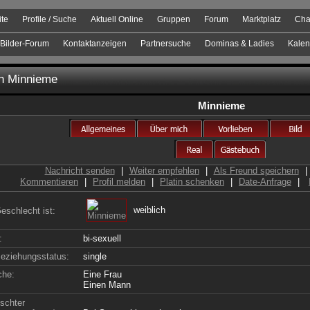
ite
Profile / Suche
Aktuell Online
Gruppen
Forum
Marktplatz
Cha
Bilder-Forum
Kontaktanzeigen
Partnersuche
Dominas & Ladies
Kalen
on
Minnieme
Minnieme
Nachricht senden
|
Weiter empfehlen
|
Als Freund speichern
|
Kommentieren
|
Profil melden
|
Platin schenken
|
Date-Anfrage
|
weiblich
eschlecht ist:
:
bi-sexuell
eziehungsstatus:
single
che:
Eine Frau
Einen Mann
schter