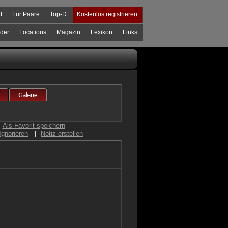
t
Für Paare
Top-D
Kostenlos registrieren
der
Locations
Magazin
Lexikon
Links
Als Favorit speichern
Ignorieren
|
Notiz erstellen