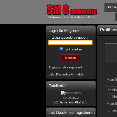
Startse
Profil v
Login für Mitglieder
Zugangscode eingeben:
Login merken
Zugangscode vergessen?
Jetzt Kostenlos Anmelden!
Mein G
Zufallsbild
Ich bin
Ich bin
conztanza
62 Jahre aus
285
PLZ
Mein B
Ich su
Jetzt kostenlos registrieren