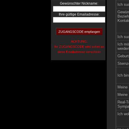
:
Gewünschter Nickname
Ich su
Gewün
Ihre gültige Emailadresse:
Bezieh
Kontak
Ich su
ACHTUNG:
Ich mö
Ihr ZUGANGSCODE wird sofort an
werden
diese Emailadresse verschickt
Geburt
Sternz
Ich bin
Meine 
Meine 
Real-Tr
Sympat
Ich wo