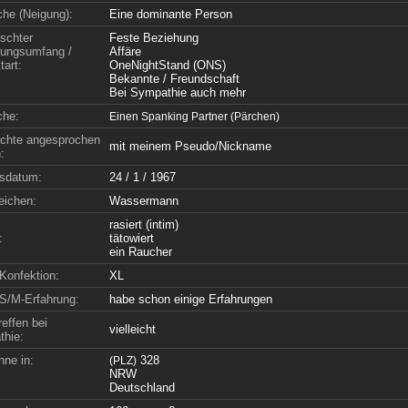
che (Neigung):
Eine dominante Person
schter
Feste Beziehung
ungsumfang /
Affäre
tart:
OneNightStand (ONS)
Bekannte / Freundschaft
Bei Sympathie auch mehr
che:
Einen Spanking Partner (Pärchen)
chte angesprochen
mit meinem Pseudo/Nickname
:
sdatum:
24 / 1 / 1967
eichen:
Wassermann
rasiert (intim)
:
tätowiert
ein Raucher
Konfektion:
XL
S/M-Erfahrung:
habe schon einige Erfahrungen
effen bei
vielleicht
hie:
hne in:
328
(PLZ)
NRW
Deutschland