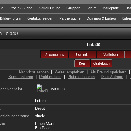
ite
Profile / Suche
Aktuell Online
Gruppen
Forum
Marktplatz
Cha
Bilder-Forum
Kontaktanzeigen
Partnersuche
Dominas & Ladies
Kalen
on
Lola40
Lola40
Nachricht senden
|
Weiter empfehlen
|
Als Freund speichern
|
Kommentieren
|
Profil melden
|
Platin schenken
|
Date-Anfrage
|
weiblich
eschlecht ist:
:
hetero
:
Devot
eziehungsstatus:
single
che:
Einen Mann
Ein Paar