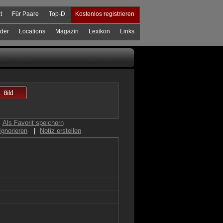
t
Für Paare
Top-D
Kostenlos registrieren
der
Locations
Magazin
Lexikon
Links
Als Favorit speichern
Ignorieren
|
Notiz erstellen