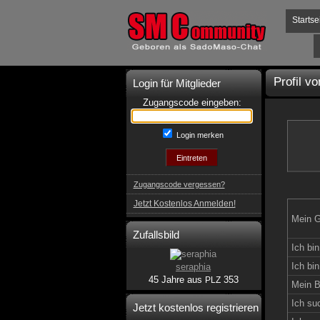
Startse
Profil v
Login für Mitglieder
Zugangscode eingeben:
Login merken
Zugangscode vergessen?
Jetzt Kostenlos Anmelden!
Mein G
Zufallsbild
Ich bin
Ich bin
seraphia
45 Jahre aus
353
PLZ
Mein B
Ich su
Jetzt kostenlos registrieren