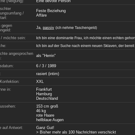
che (Neigung):
Eine devote Person
schter
Feste Beziehung
ungsumfang /
Affäre
tart:
n gegen
Ja,
passiv
(ich nehme Taschengeld)
ngeld:
 / möchte sein:
Ich bin eine dominante Frau, ich möchte einen echten geh
che:
Ich bin auf der Suche nach einem neuen Sklaven, der bereit i
chte angesprochen
als "Herrin"
:
sdatum:
6 / 3 / 1989
:
rasiert (intim)
Konfektion:
XXL
hne in:
Frankfurt
Hamburg
Deutschland
ussehen:
153 cm groß
46 kg
rote Haare
hellblaue Augen
 auf Antwort:
Ganz Gut!
> Bisher mehr als 100 Nachrichten verschickt