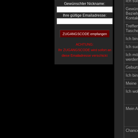
Ich su
:
Gewünschter Nickname
Gewün
Bezieh
Ihre gültige Emailadresse:
Kontak
Treffe
Tasche
Ich bin
ACHTUNG:
Ich su
Ihr ZUGANGSCODE wird sofort an
Ich mö
diese Emailadresse verschickt
werden
Geburt
Ich bin
Meine 
Ich wo
Mein A
Chance