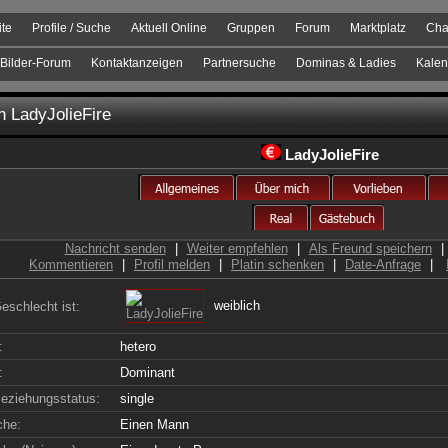
ite
Profile / Suche
Aktuell Online
Gruppen
Forum
Marktplatz
Cha
Bilder-Forum
Kontaktanzeigen
Partnersuche
Dominas & Ladies
Kalen
on
LadyJolieFire
LadyJolieFire
Nachricht senden
|
Weiter empfehlen
|
Als Freund speichern
|
Kommentieren
|
Profil melden
|
Platin schenken
|
Date-Anfrage
|
weiblich
eschlecht ist:
:
hetero
:
Dominant
eziehungsstatus:
single
che:
Einen Mann