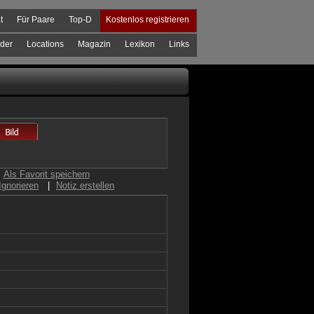
t
Für Paare
Top-D
Kostenlos registrieren
der
Locations
Magazin
Lexikon
Links
Als Favorit speichern
Ignorieren
|
Notiz erstellen