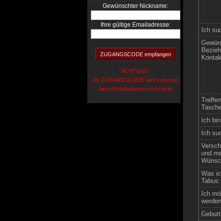
:
Gewünschter Nickname
Ihre gültige Emailadresse:
Ich su
Gewün
Bezieh
Kontak
ACHTUNG:
Ihr ZUGANGSCODE wird sofort an
diese Emailadresse verschickt
Treffe
Tasche
Ich bin
Ich su
Versch
und me
Wünsch
Was ic
Tabus:
Ich mö
werden
Geburt