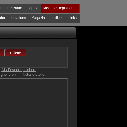
t
Für Paare
Top-D
Kostenlos registrieren
der
Locations
Magazin
Lexikon
Links
Als Favorit speichern
Ignorieren
|
Notiz erstellen