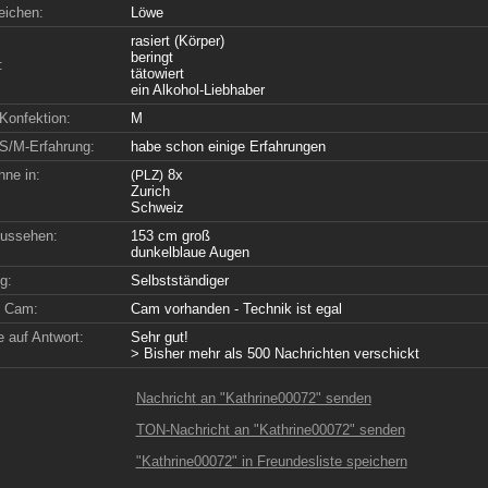
eichen:
Löwe
rasiert (Körper)
beringt
:
tätowiert
ein Alkohol-Liebhaber
Konfektion:
M
S/M-Erfahrung:
habe schon einige Erfahrungen
hne in:
8x
(PLZ)
Zurich
Schweiz
ussehen:
153 cm groß
dunkelblaue Augen
g:
Selbstständiger
e Cam:
Cam vorhanden - Technik ist egal
 auf Antwort:
Sehr gut!
> Bisher mehr als 500 Nachrichten verschickt
Nachricht an "Kathrine00072" senden
TON-Nachricht an "Kathrine00072" senden
"Kathrine00072" in Freundesliste speichern