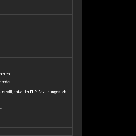
beiten
r reden
s er will, entweder FLR-Beziehungen Ich
ch