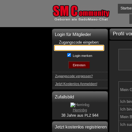
Startse
Profil v
Login für Mitglieder
Zugangscode eingeben:
Login merken
Zugangscode vergessen?
Jetzt Kostenlos Anmelden!
Mein G
Zufallsbild
Ich bin
Ich bin
Herrinbg
38 Jahre aus
944
PLZ
Mein B
Ich su
Jetzt kostenlos registrieren