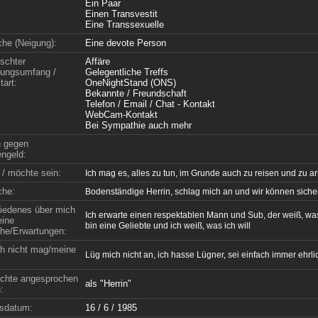
Ein Paar
Einen Transvestit
Eine Transsexuelle
che (Neigung):
Eine devote Person
schter
Affäre
ungsumfang /
Gelegentliche Treffs
tart:
OneNightStand (ONS)
Bekannte / Freundschaft
Telefon / Email / Chat - Kontakt
WebCam-Kontakt
Bei Sympathie auch mehr
n gegen
ngeld:
 / möchte sein:
Ich mag es, alles zu tun, im Grunde auch zu reisen und zu ar
che:
Bodenständige Herrin, schlag mich an und wir können siche
iedenes über mich
Ich erwarte einen respektablen Mann und Sub, der weiß, wa
ine
bin eine Geliebte und ich weiß, was ich will
e/Erwartungen:
h nicht mag/meine
Lüg mich nicht an, ich hasse Lügner, sei einfach immer ehrli
chte angesprochen
als "Herrin"
:
sdatum:
16 / 6 / 1985