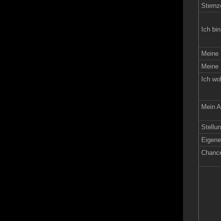
Sternz
Ich bin
Meine 
Meine 
Ich wo
Mein A
Stellun
Eigen
Chance