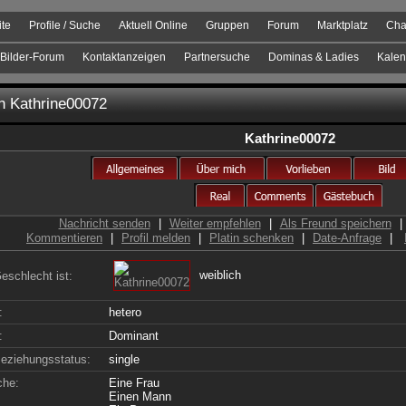
ite
Profile / Suche
Aktuell Online
Gruppen
Forum
Marktplatz
Cha
Bilder-Forum
Kontaktanzeigen
Partnersuche
Dominas & Ladies
Kalen
on
Kathrine00072
Kathrine00072
Nachricht senden
|
Weiter empfehlen
|
Als Freund speichern
|
Kommentieren
|
Profil melden
|
Platin schenken
|
Date-Anfrage
|
weiblich
eschlecht ist:
:
hetero
:
Dominant
eziehungsstatus:
single
che:
Eine Frau
Einen Mann