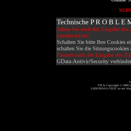
WEBMA
Technische P R O B L E 
Sehen Sie nach der Eingabe des 
passiert nichts?
Schalten Sie bitte Ihre Cookies ei
schalten Sie die Sitzungscookies 
Passiert nach der Eingabe des Z
GData-Antivir/Security verhinde
S
TM & Copyright © 2000-
SADOMASO-CHAT ist ein Ware