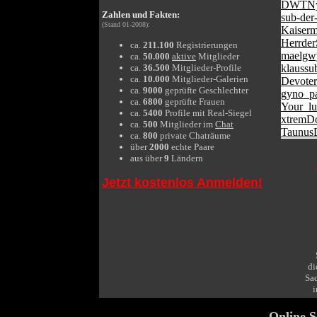
DWTNyl
Zahlen und Fakten:
sub-der
(Stand 01-2008):
Kaiserm
Herrder
ca.
211.100
Registrierungen
maelgw
ca.
50.000
aktive
Mitglieder
ca.
36.500
Mitglieder-Profile
klaussu
ca.
10.000
Mitglieder-Galerien
Devote
ca.
9000
geprüfte Geschlechter
gyno_pa
ca.
6800
geprüfte Frauen
Your_lu
ca.
5400
Profile mit Real-Siegel
xtremD
ca.
500
Mitglieder im
Chat
Taunus
ca.
800
private Chaträume
über
2000
echte Paare
aus über
9
Ländern
Jetzt kostenlos Anmelden!
di
Sa
i
Online S