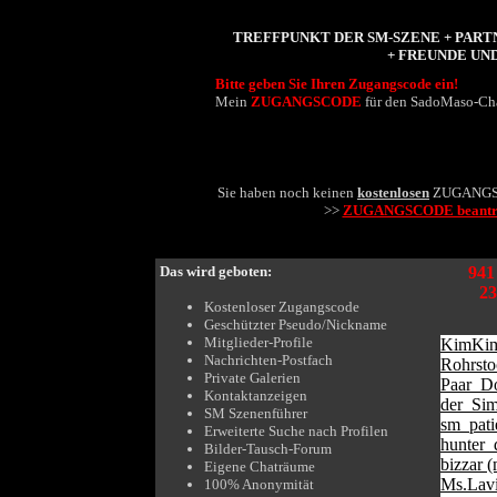
TREFFPUNKT DER SM-SZENE + PAR
+ FREUNDE UN
Bitte geben Sie Ihren Zugangscode ein!
Mein
ZUGANGSCODE
für den SadoMaso-Cha
Sie haben noch keinen
kostenlosen
ZUGANGS
>>
ZUGANGSCODE beantr
Das wird geboten:
941
23
Kostenloser Zugangscode
Geschützter Pseudo/Nickname
Mitglieder-Profile
KimKim
Nachrichten-Postfach
Rohrst
Private Galerien
Paar_Do
Kontaktanzeigen
der_Sim
SM Szenenführer
sm_pati
Erweiterte Suche nach Profilen
hunter_
Bilder-Tausch-Forum
bizzar 
Eigene Chaträume
Ms.Lavi
100% Anonymität